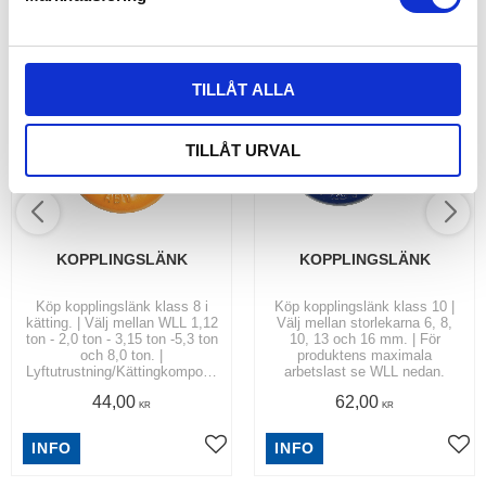
v
a
l
TILLÅT ALLA
TILLÅT URVAL
KOPPLINGSLÄNK
KOPPLINGSLÄNK
Köp kopplingslänk klass 8 i
Köp kopplingslänk klass 10 |
kätting. | Välj mellan WLL 1,12
Välj mellan storlekarna 6, 8,
ton - 2,0 ton - 3,15 ton -5,3 ton
10, 13 och 16 mm. | För
och 8,0 ton. |
produktens maximala
Lyftutrustning/Kättingkompone
arbetslast se WLL nedan.
nter.
44,00
62,00
KR
KR
INFO
INFO