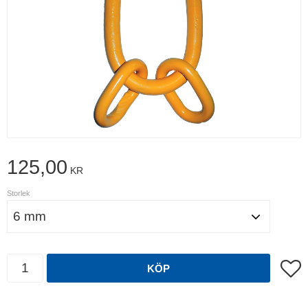
125,00
KR
Storlek
Antal
Lägg t
KÖP