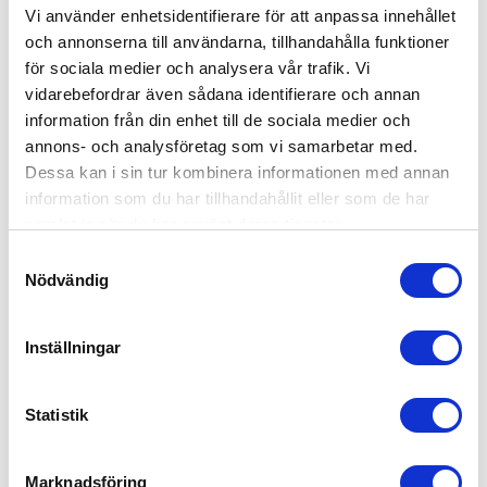
Vi använder enhetsidentifierare för att anpassa innehållet
och annonserna till användarna, tillhandahålla funktioner
för sociala medier och analysera vår trafik. Vi
vidarebefordrar även sådana identifierare och annan
information från din enhet till de sociala medier och
annons- och analysföretag som vi samarbetar med.
Dessa kan i sin tur kombinera informationen med annan
TOPPÖGLA 1-2 PART
TOPPÖGLA 3-4 PART
information som du har tillhandahållit eller som de har
samlat in när du har använt deras tjänster.
Köp toppögla /lyftögla 1-2 part,
Köp toppögla/lyftögla 3-4 part,
klass 8. | Den här typen av
klass 10. | Den här typen av
S
öglor används i toppen på
ögla används i toppen på
Nödvändig
a
lyftlängor till 1-2 part |
lyftlängor till 3-4 part. |
Lyftkomponenter &
Kättingkomponenter &
m
Reservdelar
Reservdelar
43,00
242,00
t
KR
KR
Inställningar
y
INFO
INFO
c
k
Statistik
e
ANDRA KÖPTE ÄVEN
s
Marknadsföring