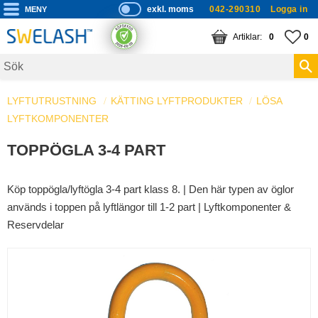
exkl. moms
042-290310
Logga in
P
ri
Meny
KUNDVAGN
ANTAL PRODUKTE
FA
AN
0
0
s
er
vi
LYFTUTRUSTNING
KÄTTING LYFTPRODUKTER
s
LÖSA
LYFTKOMPONENTER
a
s
TOPPÖGLA 3-4 PART
Köp toppögla/lyftögla 3-4 part klass 8. | Den här typen av öglor
används i toppen på lyftlängor till 1-2 part | Lyftkomponenter &
Reservdelar