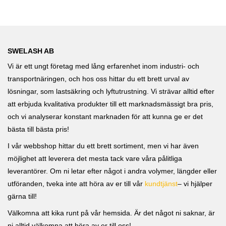
SWELASH AB
Vi är ett ungt företag med lång erfarenhet inom industri- och
transportnäringen, och hos oss hittar du ett brett urval av
lösningar, som lastsäkring och lyftutrustning. Vi strävar alltid efter
att erbjuda kvalitativa produkter till ett marknadsmässigt bra pris,
och vi analyserar konstant marknaden för att kunna ge er det
bästa till bästa pris!
I vår webbshop hittar du ett brett sortiment, men vi har även
möjlighet att leverera det mesta tack vare våra pålitliga
leverantörer. Om ni letar efter något i andra volymer, längder eller
utföranden, tveka inte att höra av er till vår
kundtjänst
– vi hjälper
gärna till!
Välkomna att kika runt på vår hemsida. Är det något ni saknar, är
ni alltid välkomna att höra av er till oss!