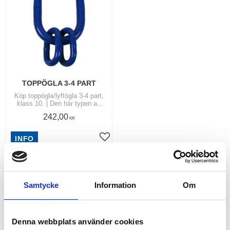
TOPPÖGLA 3-4 PART
Köp toppögla/lyftögla 3-4 part,
klass 10. | Den här typen av
ögla används i toppen på
242,00
lyftlängor till 3-4 part. |
KR
Kättingkomponenter &
Reservdelar
INFO
Lägg till i favoriter
RELATERADE PRODUKTER
Samtycke
Information
Om
Denna webbplats använder cookies