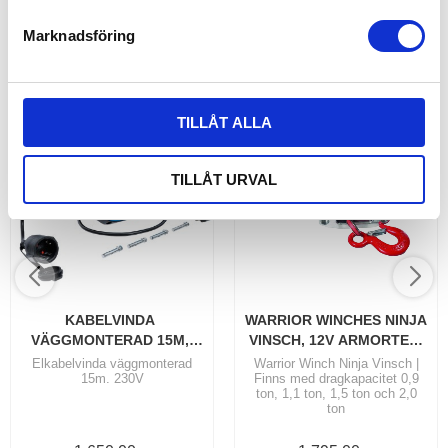
s
Marknadsföring
v
ANDRA KÖPTE ÄVEN
a
l
TILLÅT ALLA
TILLÅT URVAL
KABELVINDA 
WARRIOR WINCHES NINJA 
VÄGGMONTERAD 15M, 
VINSCH, 12V ARMORTEK 
230V
SYNTET
Elkabelvinda väggmonterad
Warrior Winch Ninja Vinsch |
15m. 230V
Finns med dragkapacitet 0,9
ton, 1,1 ton, 1,5 ton och 2,0
ton