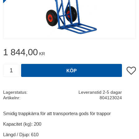
1 844,00
KR
Antal
Lägg t
KÖP
Lagerstatus
Leveranstid 2-5 dagar
Artikelnr
804123024
Smidig trappkärra för att transportera gods för trappor
Kapacitet (kg): 200
Längd / Djup: 610