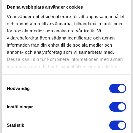
Denna webbplats använder cookies
Vi använder enhetsidentifierare för att anpassa innehållet
och annonserna till användarna, tillhandahålla funktioner
för sociala medier och analysera vår trafik. Vi
vidarebefordrar även sådana identifierare och annan
information från din enhet till de sociala medier och
annons- och analysföretag som vi samarbetar med.
Dessa kan i sin tur kombinera informationen med annan
information som du har tillhandahållit eller som de har
samlat in när du har använt deras tjänster.
KÄRRA ROBUST, 250KG
KÄRRA BASIC, 250KG
S
Nödvändig
Stark och robust
Magasinkärra / Pirra
a
standardkärra.
m
t
Inställningar
y
1 494,00
1 206,00
KR
KR
c
k
Statistik
KÖP
KÖP
e