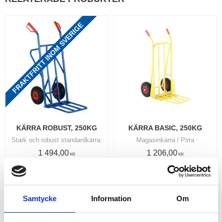
FRAKTFRITT INOM SVERIGE
KÄRRA ROBUST, 250KG
KÄRRA BASIC, 250KG
Stark och robust standardkärra.
Magasinkärra / Pirra
1 494,00
1 206,00
KR
KR
KÖP
KÖP
Lägg till i favoriter
Lägg
Samtycke
Information
Om
RELATERADE PRODUKTER