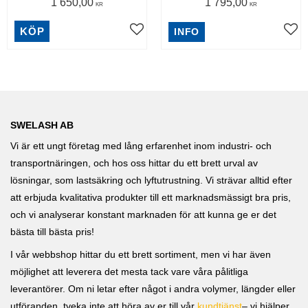
1 650,00
1 795,00
KR
KR
KÖP
INFO
SWELASH AB
Vi är ett ungt företag med lång erfarenhet inom industri- och
transportnäringen, och hos oss hittar du ett brett urval av
lösningar, som lastsäkring och lyftutrustning. Vi strävar alltid efter
att erbjuda kvalitativa produkter till ett marknadsmässigt bra pris,
och vi analyserar konstant marknaden för att kunna ge er det
bästa till bästa pris!
I vår webbshop hittar du ett brett sortiment, men vi har även
möjlighet att leverera det mesta tack vare våra pålitliga
leverantörer. Om ni letar efter något i andra volymer, längder eller
utföranden, tveka inte att höra av er till vår
kundtjänst
– vi hjälper