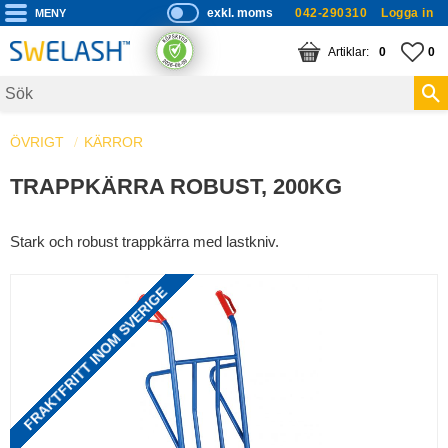
exkl. moms
042-290310
Logga in
P
ri
Meny
KUNDVAGN
ANTAL PRODUKTE
FA
AN
0
0
s
er
vi
ÖVRIGT
KÄRROR
s
a
TRAPPKÄRRA ROBUST, 200KG
s
Stark och robust trappkärra med lastkniv.
FRAKTFRITT INOM SVERIGE