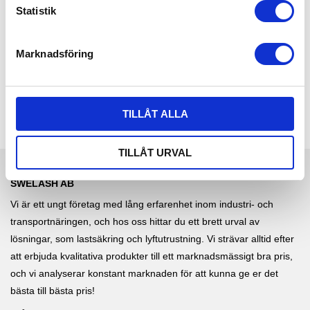
k
Statistik
mtr 4 st kedjor & 4 st
tätvävd polyester.
spännare. | Använd
Spännbanden finns i längder
e
kättingsurrningar för överlägsen
mellan 6 och 20 meter och
hållbarhet, livslängd och
kommer i 10, 100 och 240
s
styrka.
pack. | Spännband 50 mm
Marknadsföring
2 570,00
116,00
v
KR
KR
2 917,00
a
KR
INFO
INFO
l
TILLÅT ALLA
TILLÅT URVAL
SWELASH AB
Vi är ett ungt företag med lång erfarenhet inom industri- och
transportnäringen, och hos oss hittar du ett brett urval av
lösningar, som lastsäkring och lyftutrustning. Vi strävar alltid efter
att erbjuda kvalitativa produkter till ett marknadsmässigt bra pris,
och vi analyserar konstant marknaden för att kunna ge er det
bästa till bästa pris!