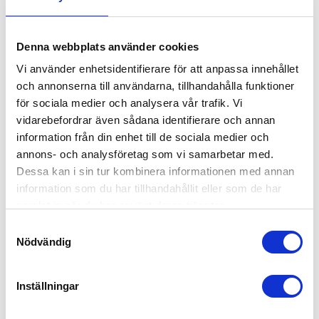
dras åt och stängas med
metallspännen. Konstruktionen
95,00
433,00
remmar för säker förslutning
garanterar hög säkerhet och
KR
KR
Material: Polyester
god komfort vid arbete.
Mått:340x430 mm
Ryggfäste – för anslutning av
KÖP
Denna webbplats använder cookies
INFO
fallskyddssystem. Främre
fästöglor – för anslutning av
Vi använder enhetsidentifierare för att anpassa innehållet
fallskyddssystem. Kopplings-
och justeringsspännen – för
och annonserna till användarna, tillhandahålla funktioner
bekvämt bärande och
ANDRA KÖPTE ÄVEN
för sociala medier och analysera vår trafik. Vi
användning av selen. Finns i
storlekarna M-XL och XXL Max
vidarebefordrar även sådana identifierare och annan
användarvikt: 140 kg
12
%
Material: Polyamid/Polyester,
information från din enhet till de sociala medier och
Metall Vikt: 1,08 kg Selen är
annons- och analysföretag som vi samarbetar med.
tillverkad i enlighet med EN
361
Dessa kan i sin tur kombinera informationen med annan
information som du har tillhandahållit eller som de har
samlat in när du har använt deras tjänster.
S
Nödvändig
a
m
t
Inställningar
SURRNINGSKÄTTING 
SPÄNNBAND STANDARD 5 
y
SATS 3,5 MTR
TON
c
Köp surrningskätting sats 3,5
Köp Spännband i kraftfull