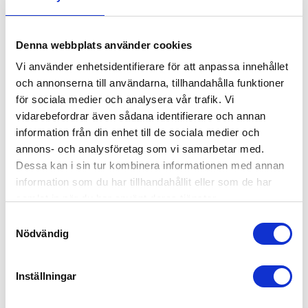
en bred öppning med dragsko
Polyester 45 mm Vikt: 0,7kg
335,00
252,00
för enkel åtkomst till innehållet.
Selen är tillverkad i enlighet
KR
KR
Material: Förstärkt PVC Mått:
med EN 361
600x300 mm
[[img@id=;1156;@resolution=;t
KÖP
Denna webbplats använder cookies
INFO
iny;]]
Vi använder enhetsidentifierare för att anpassa innehållet
och annonserna till användarna, tillhandahålla funktioner
ANDRA KÖPTE ÄVEN
för sociala medier och analysera vår trafik. Vi
vidarebefordrar även sådana identifierare och annan
information från din enhet till de sociala medier och
annons- och analysföretag som vi samarbetar med.
Dessa kan i sin tur kombinera informationen med annan
information som du har tillhandahållit eller som de har
samlat in när du har använt deras tjänster.
S
Nödvändig
a
m
t
Inställningar
ENKEL FÄLLDÄMPARLINA 
SCHACKEL
y
2MTR
c
Enkel fälldämparlina utrustad
Köp smidd lyftschackel lyr eller