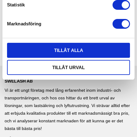
k
Statistik
med stötdämpare och två
rak, US standard. | Välj bland
säkerhetskopplingar | 2 mtr
0,5 ton t.o.m 8,5 ton med
e
skruv eller 2,0 ton t.o.m 8,5 ton
med skruv + mutter.
s
Marknadsföring
785,00
23,00
v
KR
KR
a
KÖP
INFO
l
TILLÅT ALLA
TILLÅT URVAL
SWELASH AB
Vi är ett ungt företag med lång erfarenhet inom industri- och
transportnäringen, och hos oss hittar du ett brett urval av
lösningar, som lastsäkring och lyftutrustning. Vi strävar alltid efter
att erbjuda kvalitativa produkter till ett marknadsmässigt bra pris,
och vi analyserar konstant marknaden för att kunna ge er det
bästa till bästa pris!