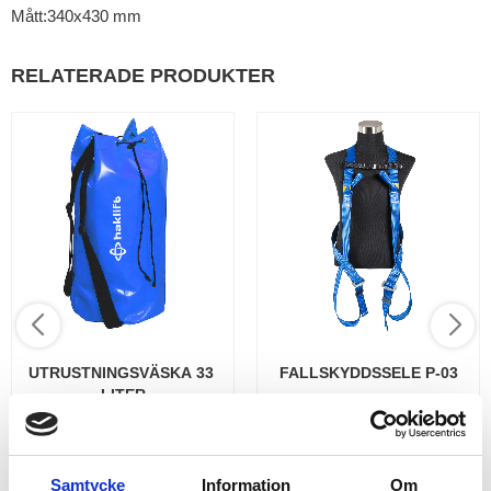
Mått:340x430 mm
RELATERADE PRODUKTER
UTRUSTNINGSVÄSKA 33 
FALLSKYDDSSELE P-03
LITER
Utrustningsväska 33 liter
Fallskyddssele P-03 Finns i
Praktisk bärväska för transport
storlekarna M-XL och XXL Max
och förvaring av
användarvikt: 140 kg Material:
fallskyddsutrustning. Väskan
Tråd: PolyesterSpännen:
Samtycke
Information
Om
har justerbara axelremmar och
Galvaniserat stålBand: