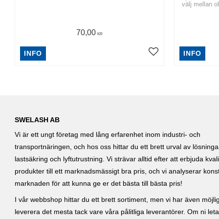
välj mellan o
70,00
KR
INFO
INFO
SWELASH AB
Vi är ett ungt företag med lång erfarenhet inom industri- och
transportnäringen, och hos oss hittar du ett brett urval av lösning
lastsäkring och lyftutrustning. Vi strävar alltid efter att erbjuda kvali
produkter till ett marknadsmässigt bra pris, och vi analyserar kons
marknaden för att kunna ge er det bästa till bästa pris!
I vår webbshop hittar du ett brett sortiment, men vi har även möjlig
leverera det mesta tack vare våra pålitliga leverantörer. Om ni leta