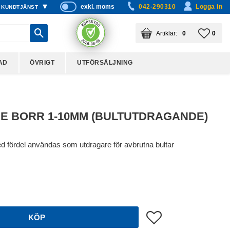
exkl. moms
042-290310
Logga in
KUNDTJÄNST
P
ri
KUNDVAGN
ANTAL PRODUKTER:
FAVO
ANTA
0
0
s
er
vi
AD
ÖVRIGT
UTFÖRSÄLJNING
s
a
s
 BORR 1-10MM (BULTUTDRAGANDE)
 fördel användas som utdragare för avbrutna bultar
Lägg till i favoriter
KÖP