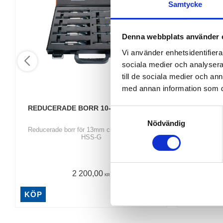
Samtycke
Denna webbplats använder 
Vi använder enhetsidentifierar
sociala medier och analysera 
till de sociala medier och a
med annan information som du 
REDUCERADE BORR 10-26MM HSS-G
3/4" S
S
Nödvändig
a
Reducerade borr för 13mm chuck. 10-26mm
3/4" Spärrska
m
HSS-G
t
y
c
2 200,00
KR
k
KÖP
KÖP
e
s
v