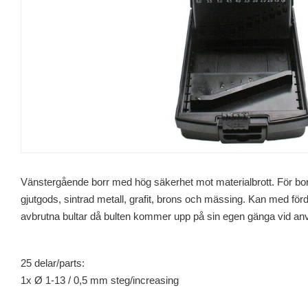
Vänstergående borr med hög säkerhet mot materialbrott. För borrn
gjutgods, sintrad metall, grafit, brons och mässing. Kan med fö
avbrutna bultar då bulten kommer upp på sin egen gänga vid an
25 delar/parts:
1x Ø 1-13 / 0,5 mm steg/increasing