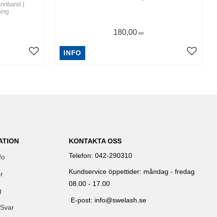
ännband |
ing
180,00
KR
INFO
ATION
KONTAKTA OSS
Telefon: 042-290310
fo
Kundservice öppettider: måndag - fredag
r
08.00 - 17.00
g
E-post: info@swelash.se
 Svar