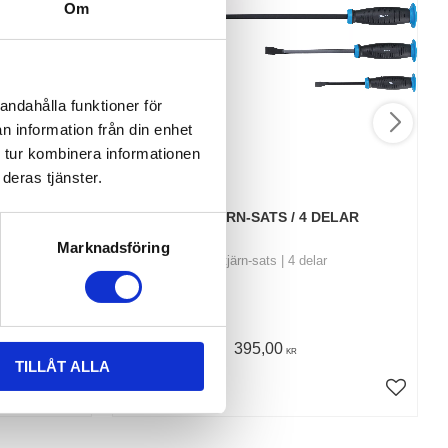
Om
andahålla funktioner för
n information från din enhet
 tur kombinera informationen
deras tjänster.
170 DELAR
BRYTJÄRN-SATS / 4 DELAR
Marknadsföring
0 delar
Brytjärn-sats | 4 delar
395,00
KR
TILLÅT ALLA
KÖP