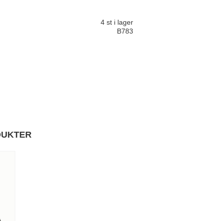
4 st i lager
B783
DUKTER