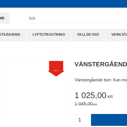
ING
STSÄKRING
LYFTUTRUSTNING
FALLSKYDD
VERKST
VÄNSTERGÅENDE
2
%
Vänstergående borr. Kan med
Nedsatt pris:
1 025,00
KR
Ordinarie pris:
1 045,00
KR
Antal