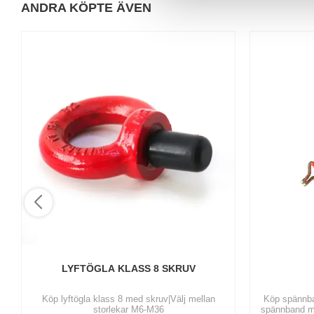
ANDRA KÖPTE ÄVEN
a
l
LYFTÖGLA KLASS 8 SKRUV
Köp lyftögla klass 8 med skruv|Välj mellan
Köp spännba
storlekar M6-M36
spännband m