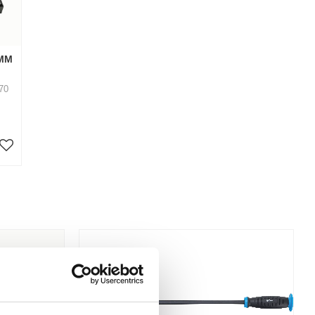
MM 
70
Lägg till i favoriter