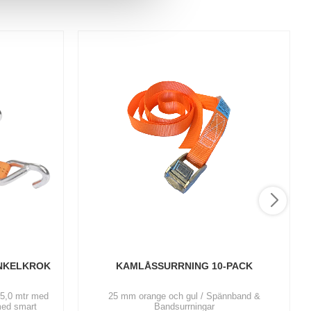
NKELKROK 
KAMLÅSSURRNING 10-PACK
 5,0 mtr med
25 mm orange och gul / Spännband &
med smart
Bandsurrningar