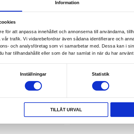
Information
cookies
e för att anpassa innehållet och annonserna till användarna, tillh
vår trafik. Vi vidarebefordrar även sådana identifierare och anna
nnons- och analysföretag som vi samarbetar med. Dessa kan i sin
har tillhandahållit eller som de har samlat in när du har använt 
PÄRRSKAFT UTDRAGBART
BORRLÄDA HSS-G 1-10MM 
Inställningar
Statistik
ft utdragbart 600-985 mm för extra
Borrlåda HSS-G 1-10mm 17
kraft och nårbarhet.
1 245,00
1 853,00
KR
KR
TILLÅT URVAL
KÖP