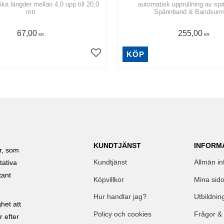
lika längder mellan 4,0 upp till 20,0
automatisk upprullning av sp
mtr
Spännband & Bandsurrn
67,00
255,00
KR
KR
KÖP
KUNDTJÄNST
INFORM
ar, som
Kundtjänst
Allmän in
tativa
tant
Köpvillkor
Mina sido
Hur handlar jag?
Utbildnin
het att
Policy och cookies
Frågor &
r efter