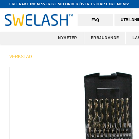
FRI FRAKT INOM SVERIGE VID ORDER ÖVER 1500 KR EXKL MOMS!
FAQ
UTBILDN
NYHETER
ERBJUDANDE
LA
VERKSTAD