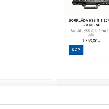
BORRLÄDA HSS-G 1-10
170 DELAR
Borrlåda HSS-G 1-10mm 1
delar
1 853,00
KR
KÖP