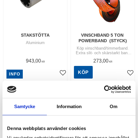
STAKSTÖTTA
VINSCHBAND 5 TON 
POWERBAND  (STYCK)
Aluminium
Köp vinschband/timmerband.
Extra slit- och skärstarkt band
med tung triangel och ögla för
943,00
273,00
fastsättning i vinsch. | Längd:
KR
KR
10 mtr, Bredd: 50 mm. |
KÖP
INFO
Lägg till i favoriter
Lägg
RELATERADE PRODUKTER
Samtycke
Information
Om
Denna webbplats använder cookies
Vi använder enhetsidentifierare för att anpassa innehållet