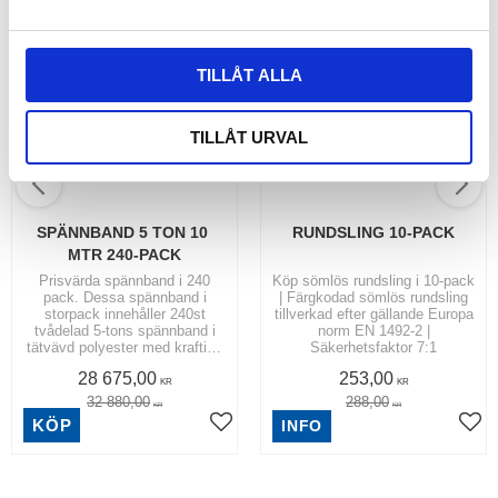
a
l
TILLÅT ALLA
TILLÅT URVAL
SPÄNNBAND 5 TON 10 
RUNDSLING 10-PACK
MTR 240-PACK
Prisvärda spännband i 240
Köp sömlös rundsling i 10-pack
pack. Dessa spännband i
| Färgkodad sömlös rundsling
storpack innehåller 240st
tillverkad efter gällande Europa
tvådelad 5-tons spännband i
norm EN 1492-2 |
tätvävd polyester med kraftiga
Säkerhetsfaktor 7:1
5-tons krokar.
28 675,00
253,00
KR
KR
32 880,00
288,00
KR
KR
KÖP
INFO