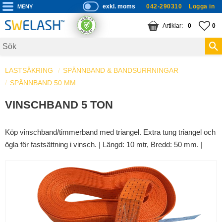
exkl. moms
042-290310
Logga in
P
ri
Meny
KUNDVAGN
ANTAL PRODUKTE
FA
AN
0
0
s
er
vi
LASTSÄKRING
SPÄNNBAND & BANDSURRNINGAR
s
SPÄNNBAND 50 MM
a
s
VINSCHBAND 5 TON
Köp vinschband/timmerband med triangel. Extra tung triangel och
ögla för fastsättning i vinsch. | Längd: 10 mtr, Bredd: 50 mm. |