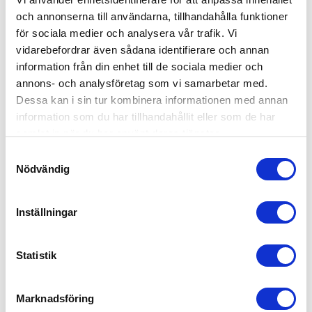
och annonserna till användarna, tillhandahålla funktioner
för sociala medier och analysera vår trafik. Vi
vidarebefordrar även sådana identifierare och annan
information från din enhet till de sociala medier och
annons- och analysföretag som vi samarbetar med.
Dessa kan i sin tur kombinera informationen med annan
VINSCHBAND 5 TON 
SPÄNNBAND STANDARD 5 
POWERBAND  (STYCK)
TON
information som du har tillhandahållit eller som de har
Köp vinschband/timmerband.
Köp Spännband i kraftfull
samlat in när du har använt deras tjänster.
Extra slit- och skärstarkt band
tätvävd polyester.
med tung triangel och ögla för
Spännbanden finns i längder
S
fastsättning i vinsch. | Längd:
mellan 6 och 20 meter och
Nödvändig
a
10 mtr, Bredd: 50 mm. |
kommer i 10, 100 och 240
pack. | Spännband 50 mm
m
273,00
116,00
KR
KR
t
Inställningar
y
KÖP
INFO
c
k
Statistik
ANDRA KÖPTE ÄVEN
e
s
Marknadsföring
13
%
12
%
v