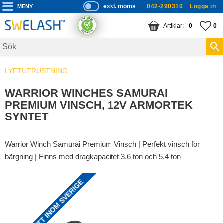
exkl. moms
042-290310
Logga in
P
ri
Meny
KUNDVAGN
ANTAL PRODUKTE
FA
AN
0
0
s
er
vi
LYFTUTRUSTNING
s
a
WARRIOR WINCHES SAMURAI
s
PREMIUM VINSCH, 12V ARMORTEK
SYNTET
Warrior Winch Samurai Premium Vinsch | Perfekt vinsch för
bärgning | Finns med dragkapacitet 3,6 ton och 5,4 ton
FRAKTFRITT INOM SVERIGE