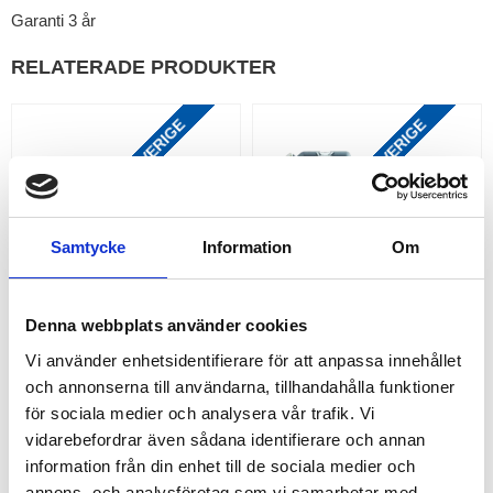
Garanti 3 år
RELATERADE PRODUKTER
FRAKTFRITT INOM SVERIGE
FRAKTFRITT INOM SVERIGE
Samtycke
Information
Om
Denna webbplats använder cookies
WARRIOR WINCHES 
WARRIOR WINCHES NINJA 
Vi använder enhetsidentifierare för att anpassa innehållet
GLADIATOR, 12V 
VINSCH, 12V ARMORTEK 
och annonserna till användarna, tillhandahålla funktioner
ARMORTEK EXTREME
SYNTET
för sociala medier och analysera vår trafik. Vi
Warrior Winch Gladiator |
Warrior Winch Ninja Vinsch |
Perfekt vinsch för bärgning |
Finns med dragkapacitet 0,9
vidarebefordrar även sådana identifierare och annan
Finns med dragkapacitet 3,6
ton, 1,1 ton, 1,5 ton och 2,0 ton
11 995,00
1 795,00
information från din enhet till de sociala medier och
ton, 4,5 ton och 5,6 ton
KR
KR
annons- och analysföretag som vi samarbetar med.