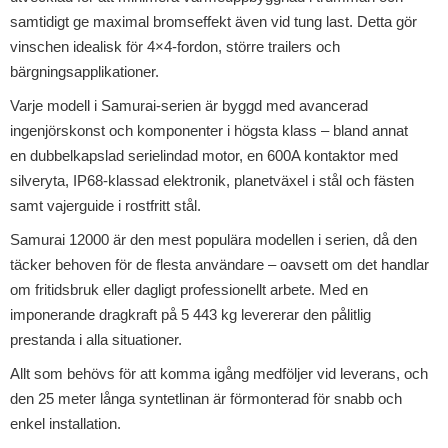
samtidigt ge maximal bromseffekt även vid tung last. Detta gör
vinschen idealisk för 4×4-fordon, större trailers och
bärgningsapplikationer.
Varje modell i Samurai-serien är byggd med avancerad
ingenjörskonst och komponenter i högsta klass – bland annat
en dubbelkapslad serielindad motor, en 600A kontaktor med
silveryta, IP68-klassad elektronik, planetväxel i stål och fästen
samt vajerguide i rostfritt stål.
Samurai 12000
är den mest populära modellen i serien, då den
täcker behoven för de flesta användare – oavsett om det handlar
om fritidsbruk eller dagligt professionellt arbete. Med en
imponerande dragkraft på 5 443 kg levererar den pålitlig
prestanda i alla situationer.
Allt som behövs för att komma igång medföljer vid leverans, och
den
25 meter långa syntetlinan är förmonterad för snabb och
enkel installation.