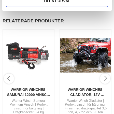
TILLÅT URVAL
Lägg till i favoriter
RELATERADE PRODUKTER
WARRIOR WINCHES 
WARRIOR WINCHES 
SAMURAI 12000 VINSCH 
GLADIATOR, 12V 
24V SYNTETLINA
ARMORTEK EXTREME
Warrior Winch Samurai
Warrior Winch Gladiator |
Premium Vinsch | Perfekt
Perfekt vinsch för bärgning |
vinsch för bärgning |
Finns med dragkapacitet 3,6
Dragkapacitet 5,4 kg
ton, 4,5 ton och 5,6 ton