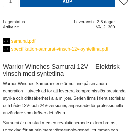
Lägg t
KÖP
Lagerstatus
Leveranstid 2-5 dagar
Artikelnr
VA12_360
samurai.pdf
specifikation-samurai-vinsch-12v-syntetlina.pdf
Warrior Winches Samurai 12V – Elektrisk
vinsch med syntetlina
Warrior Winches Samurai-serie är nu inne på sin andra
generation – utvecklad för att leverera kompromisslös prestanda,
styrka och driftsäkerhet i alla miljöer. Serien finns i flera storlekar
och både 12V- och 24V-versioner, anpassade för professionella
användare som kräver det bästa.
Samurai är utrustad med en revolutionerande extern broms,
utvecklad för att minimera värmeuppbyggnad i trumman och