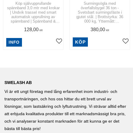
Köp självupprullande
Surrningsögla med
spännband 3,0 mtr med krokar
överfallsbygel 36 ton -
| Undvik trassel med smart
Svetsbart surrningsfäste i
automatisk upprullning av
gjutet stål. | Brottstyrka: 36
spännband | Spännband &
000 kg, Yttermått:
Bandsurrning
202x122mm, Godstjocklek:
128,00
380,00
25mm
KR
KR
KÖP
INFO
SWELASH AB
Vi är ett ungt företag med lång erfarenhet inom industri- och
transportnäringen, och hos oss hittar du ett brett urval av
lösningar, som lastsäkring och lyftutrustning. Vi strävar alltid efter
att erbjuda kvalitativa produkter till ett marknadsmässigt bra pris,
och vi analyserar konstant marknaden för att kunna ge er det
bästa till bästa pris!