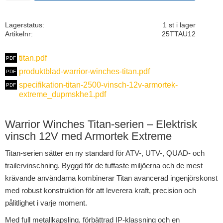
Lagerstatus
1 st i lager
Artikelnr
25TTAU12
titan.pdf
produktblad-warrior-winches-titan.pdf
specifikation-titan-2500-vinsch-12v-armortek-
extreme_dupmskhe1.pdf
Warrior Winches Titan-serien – Elektrisk
vinsch 12V med Armortek Extreme
Titan-serien sätter en ny standard för ATV-, UTV-, QUAD- och
trailervinschning. Byggd för de tuffaste miljöerna och de mest
krävande användarna kombinerar Titan avancerad ingenjörskonst
med robust konstruktion för att leverera kraft, precision och
pålitlighet i varje moment.
Med full metallkapsling, förbättrad IP-klassning och en