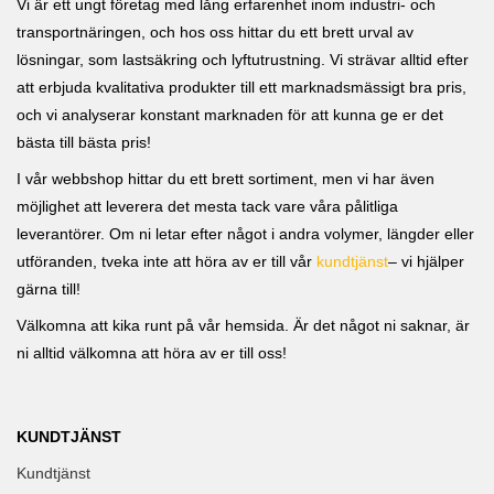
Vi är ett ungt företag med lång erfarenhet inom industri- och
transportnäringen, och hos oss hittar du ett brett urval av
lösningar, som lastsäkring och lyftutrustning. Vi strävar alltid efter
att erbjuda kvalitativa produkter till ett marknadsmässigt bra pris,
och vi analyserar konstant marknaden för att kunna ge er det
bästa till bästa pris!
I vår webbshop hittar du ett brett sortiment, men vi har även
möjlighet att leverera det mesta tack vare våra pålitliga
leverantörer. Om ni letar efter något i andra volymer, längder eller
utföranden, tveka inte att höra av er till vår
kundtjänst
– vi hjälper
gärna till!
Välkomna att kika runt på vår hemsida. Är det något ni saknar, är
ni alltid välkomna att höra av er till oss!
KUNDTJÄNST
Kundtjänst