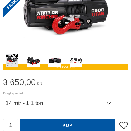
STORSÄLJARE
3 650,00
KR
Dragkapacitet
Antal
Lägg t
KÖP