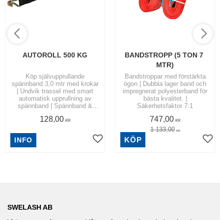
AUTOROLL 500 KG
BANDSTROPP (5 TON 7 
MTR)
Köp självupprullande
Bandstroppar med förstärkta
spännband 3,0 mtr med krokar
ögon | Dubbla lager band och
| Undvik trassel med smart
impregnerat polyesterband för
automatisk upprullning av
bästa kvalitet. |
spännband | Spännband &
Säkerhetsfaktor 7:1
Bandsurrning
128,00
747,00
KR
KR
1 133,00
KR
KÖP
INFO
SWELASH AB