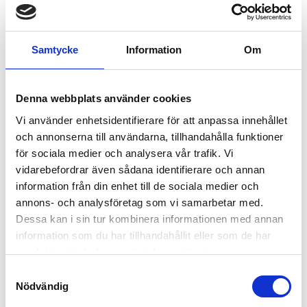
jämn gång
2-i-1 fjärrkontroll med både trådbunden och trådlös funktion
samt USB-laddning
Samtycke
Information
Om
Utrustad med
Armortek Extreme Synthetic Rope
– en
avancerad syntetlina med 24-trådig slitageskyddande
ytterfläta över hela längden
Denna webbplats använder cookies
Garanti 5 år
Vi använder enhetsidentifierare för att anpassa innehållet
och annonserna till användarna, tillhandahålla funktioner
för sociala medier och analysera vår trafik. Vi
RELATERADE PRODUKTER
vidarebefordrar även sådana identifierare och annan
information från din enhet till de sociala medier och
annons- och analysföretag som vi samarbetar med.
Dessa kan i sin tur kombinera informationen med annan
information som du har tillhandahållit eller som de har
samlat in när du har använt deras tjänster.
S
Nödvändig
a
m