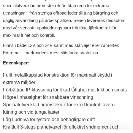
specialutvecklad bromsteknik är Titan redo för extrema
utmaningar – från steniga offroad-leder till tung bärgning och
daglig användning på arbetsplatsen. Serien levereras dessutom
med vår senaste uppladdningsbara trådlösa fjärrkontroll för
maximal frihet och kontroll.
Finns i både 12V och 24V samt med stålvajer eller Armortek
Extreme – marknadens mest slitstarka syntetlina.
Egenskaper:
Fullt metallkapslad konstruktion för maximalt skydd i
extrema miljöer
Förbättrad IP-klassning för ökad tålighet mot fukt och smuts
Högre lin­hastighet för snabbare vinschning
Specialutvecklad bromsteknik för exakt kontroll även i
lutning och vid tunga laster
Låg ljudnivå för tystare och behagligare drift
Kraftfull 3-stegs planetväxel för effektivt vridmoment och