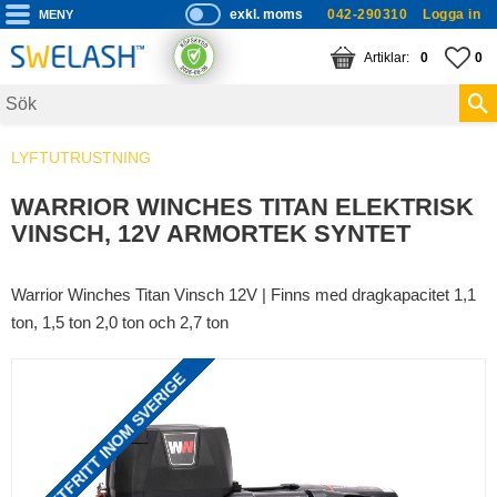
exkl. moms
042-290310
Logga in
P
ri
Meny
KUNDVAGN
ANTAL PRODUKTE
FA
AN
0
0
s
er
vi
LYFTUTRUSTNING
s
a
WARRIOR WINCHES TITAN ELEKTRISK
s
VINSCH, 12V ARMORTEK SYNTET
Warrior Winches Titan Vinsch 12V | Finns med dragkapacitet 1,1
ton, 1,5 ton 2,0 ton och 2,7 ton
FRAKTFRITT INOM SVERIGE