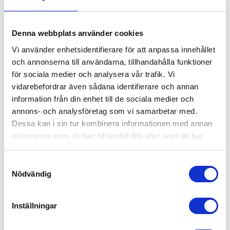
Garanti 5 år
Denna webbplats använder cookies
RELATERADE PRODUKTER
Vi använder enhetsidentifierare för att anpassa innehållet
och annonserna till användarna, tillhandahålla funktioner
för sociala medier och analysera vår trafik. Vi
vidarebefordrar även sådana identifierare och annan
information från din enhet till de sociala medier och
annons- och analysföretag som vi samarbetar med.
Dessa kan i sin tur kombinera informationen med annan
information som du har tillhandahållit eller som de har
samlat in när du har använt deras tjänster.
S
WARRIOR WINCHES TITAN 
WARRIOR WINCHES 
Nödvändig
a
ELEKTRISK VINSCH, 12V 
TROJAN PORTABEL 
m
ARMORTEK SYNTET
VINSCH 12V
Warrior Winches Titan Vinsch
​Warrior Winches Trojan
t
12V | Finns med dragkapacitet
Portabel vinsch 12V | Stållina
Inställningar
1,1 ton, 1,5 ton 2,0 ton och 2,7
eller syntetlina
y
ton
c