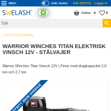
exkl. moms
042-290310
Logga in
P
ri
Meny
KUNDVAGN
ANTAL PRODUKTE
FA
AN
0
0
s
er
vi
LYFTUTRUSTNING
s
a
WARRIOR WINCHES TITAN ELEKTRISK
s
VINSCH 12V - STÅLVAJER
Warrior Winches Titan Vinsch 12V | Finns med dragkapacitet 2,0
ton och 2,7 ton
FRAKTFRITT INOM SVERIGE