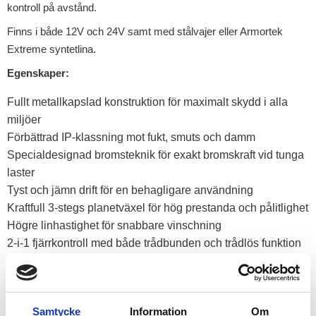
kontroll på avstånd.
Finns i både 12V och 24V samt med stålvajer eller Armortek
Extreme syntetlina.
Egenskaper:
Fullt metallkapslad konstruktion för maximalt skydd i alla
miljöer
Förbättrad IP-klassning mot fukt, smuts och damm
Specialdesignad bromsteknik för exakt bromskraft vid tunga
laster
Tyst och jämn drift för en behagligare användning
Kraftfull 3-stegs planetväxel för hög prestanda och pålitlighet
Högre linhastighet för snabbare vinschning
2-i-1 fjärrkontroll med både trådbunden och trådlös funktion
samt USB-laddning
Levereras med
stålvajer
för maximal hållbarhet och
slitstyrka
Samtycke
Information
Om