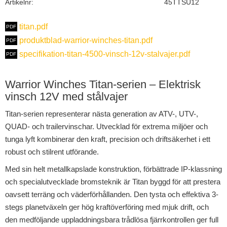
Artikelnr
45TTSU12
titan.pdf
produktblad-warrior-winches-titan.pdf
specifikation-titan-4500-vinsch-12v-stalvajer.pdf
Warrior Winches Titan-serien – Elektrisk
vinsch 12V med stålvajer
Titan-serien representerar nästa generation av ATV-, UTV-,
QUAD- och trailervinschar. Utvecklad för extrema miljöer och
tunga lyft kombinerar den kraft, precision och driftsäkerhet i ett
robust och stilrent utförande.
Med sin helt metallkapslade konstruktion, förbättrade IP-klassning
och specialutvecklade bromsteknik är Titan byggd för att prestera
oavsett terräng och väderförhållanden. Den tysta och effektiva 3-
stegs planetväxeln ger hög kraftöverföring med mjuk drift, och
den medföljande uppladdningsbara trådlösa fjärrkontrollen ger full