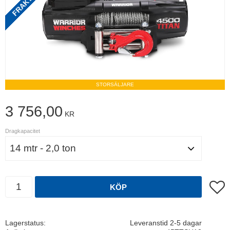
STORSÄLJARE
3 756,00
KR
Dragkapacitet
Antal
Lägg t
KÖP
Lagerstatus
Leveranstid 2-5 dagar