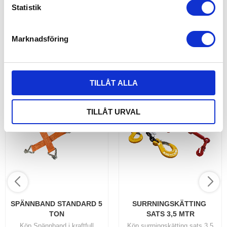
k
Statistik
3 650,00
3 916,00
KR
KR
e
s
INFO
INFO
Marknadsföring
v
a
ANDRA KÖPTE ÄVEN
l
TILLÅT ALLA
12
%
TILLÅT URVAL
SPÄNNBAND STANDARD 5 
SURRNINGSKÄTTING 
TON
SATS 3,5 MTR
Köp Spännband i kraftfull
Köp surrningskätting sats 3,5