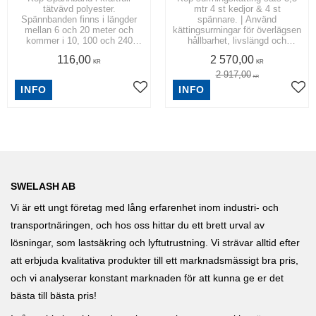
tätvävd polyester.
mtr 4 st kedjor & 4 st
Spännbanden finns i längder
spännare. | Använd
mellan 6 och 20 meter och
kättingsurrningar för överlägsen
kommer i 10, 100 och 240
hållbarhet, livslängd och
pack. | Spännband 50 mm
styrka.
116,00
2 570,00
KR
KR
2 917,00
KR
INFO
INFO
SWELASH AB
Vi är ett ungt företag med lång erfarenhet inom industri- och
transportnäringen, och hos oss hittar du ett brett urval av
lösningar, som lastsäkring och lyftutrustning. Vi strävar alltid efter
att erbjuda kvalitativa produkter till ett marknadsmässigt bra pris,
och vi analyserar konstant marknaden för att kunna ge er det
bästa till bästa pris!