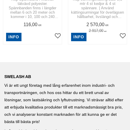
tätvävd polyester.
mtr 4 st kedjor & 4 st
Spännbanden finns i längder
spännare. | Använd
mellan 6 och 20 meter och
kättingsurrningar för överlägsen
kommer i 10, 100 och 240
hållbarhet, livslängd och
pack. | Spännband 50 mm
styrka.
116,00
2 570,00
KR
KR
2 917,00
KR
INFO
INFO
SWELASH AB
Vi är ett ungt företag med lång erfarenhet inom industri- och
transportnäringen, och hos oss hittar du ett brett urval av
lösningar, som lastsäkring och lyftutrustning. Vi strävar alltid efter
att erbjuda kvalitativa produkter till ett marknadsmässigt bra pris,
och vi analyserar konstant marknaden för att kunna ge er det
bästa till bästa pris!