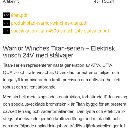
Artikelnr
45TTSU24
titan.pdf
produktblad-warrior-winches-titan.pdf
specifikation-titan-4500-vinsch-24v-stalvajer.pdf
Warrior Winches Titan-serien – Elektrisk
vinsch 24V med stålvajer
Titan-serien representerar nästa generation av ATV-, UTV-,
QUAD- och trailervinschar. Utvecklad för extrema miljöer och
tunga lyft kombinerar den kraft, precision och driftsäkerhet i ett
robust och stilrent utförande.
Med sin helt metallkapslade konstruktion, förbättrade IP-klassning
och specialutvecklade bromsteknik är Titan byggd för att prestera
oavsett terräng och väderförhållanden. Den tysta och effektiva 3-
stegs planetväxeln ger hög kraftöverföring med mjuk drift, och
den medföljande uppladdningsbara trådlösa fjärrkontrollen ger full