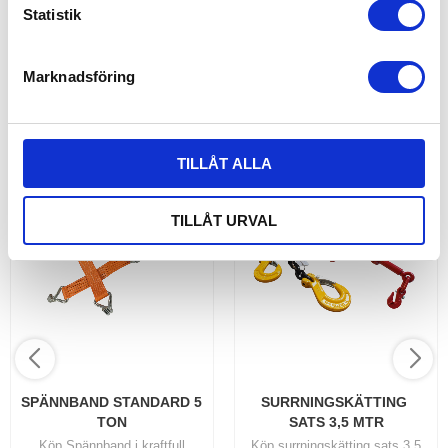
k
Statistik
4 995,00
6 236,00
KR
KR
e
s
INFO
INFO
Marknadsföring
v
a
ANDRA KÖPTE ÄVEN
l
TILLÅT ALLA
12
%
TILLÅT URVAL
SPÄNNBAND STANDARD 5 
SURRNINGSKÄTTING 
TON
SATS 3,5 MTR
Köp Spännband i kraftfull
Köp surrningskätting sats 3,5