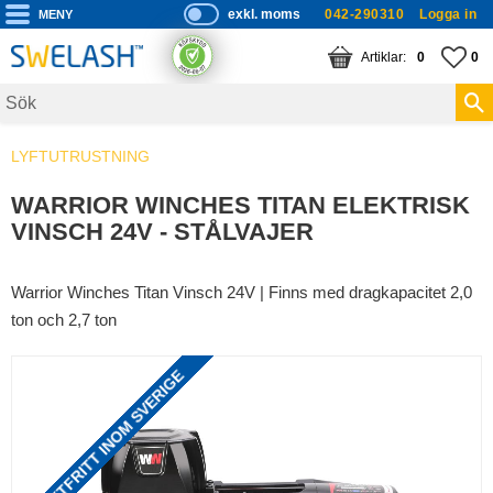
exkl. moms
042-290310
Logga in
P
ri
Meny
KUNDVAGN
ANTAL PRODUKTE
FA
AN
0
0
s
er
vi
LYFTUTRUSTNING
s
a
WARRIOR WINCHES TITAN ELEKTRISK
s
VINSCH 24V - STÅLVAJER
Warrior Winches Titan Vinsch 24V | Finns med dragkapacitet 2,0
ton och 2,7 ton
FRAKTFRITT INOM SVERIGE