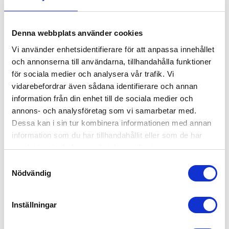
Garanti 5 år
Denna webbplats använder cookies
RELATERADE PRODUKTER
Vi använder enhetsidentifierare för att anpassa innehållet
och annonserna till användarna, tillhandahålla funktioner
för sociala medier och analysera vår trafik. Vi
vidarebefordrar även sådana identifierare och annan
information från din enhet till de sociala medier och
annons- och analysföretag som vi samarbetar med.
Dessa kan i sin tur kombinera informationen med annan
information som du har tillhandahållit eller som de har
samlat in när du har använt deras tjänster.
S
WARRIOR WINCHES TITAN 
WARRIOR WINCHES 
Nödvändig
a
6000 ELEKTRISK VINSCH, 
SAMURAI ELEKTRISK 
m
ARMORTEK SYNTET - 
VINSCH 24V - STÅLVAJER
Warrior Winches Titan Vinsch
Warrior Winch Samurai
t
slim | 12v eller 24V |
Premium Vinsch | Perfekt
SLIM
Inställningar
Dragkapacitet 2,7 ton
vinsch för bärgning | Finns med
y
dragkapacitet 3,6 ton, 5,5 ton
c
och 6,5 ton