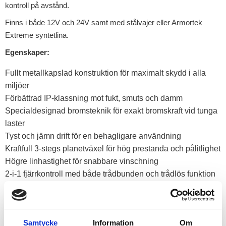
kontroll på avstånd.
Finns i både 12V och 24V samt med stålvajer eller Armortek
Extreme syntetlina.
Egenskaper:
Fullt metallkapslad konstruktion för maximalt skydd i alla
miljöer
Förbättrad IP-klassning mot fukt, smuts och damm
Specialdesignad bromsteknik för exakt bromskraft vid tunga
laster
Tyst och jämn drift för en behagligare användning
Kraftfull 3-stegs planetväxel för hög prestanda och pålitlighet
Högre linhastighet för snabbare vinschning
2-i-1 fjärrkontroll med både trådbunden och trådlös funktion
samt USB-laddning
Levereras med
stålvajer
för maximal hållbarhet och
slitstyrka
Samtycke
Information
Om