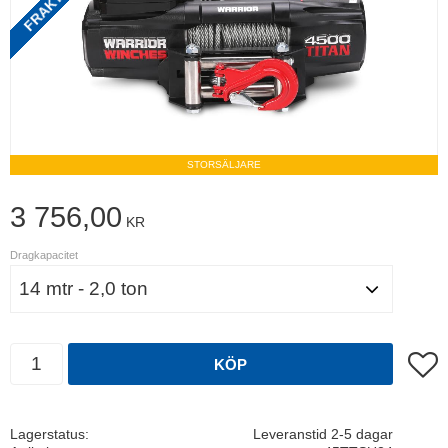
STORSÄLJARE
3 756,00
KR
Dragkapacitet
Antal
Lägg t
KÖP
Lagerstatus
Leveranstid 2-5 dagar