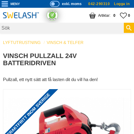
exkl. moms
042-290310
Logga in
P
ri
Meny
KUNDVAGN
ANTAL PRODUKTE
FA
AN
0
0
s
er
vi
LYFTUTRUSTNING
VINSCH & TELFER
s
a
VINSCH PULLZALL 24V
s
BATTERIDRIVEN
Pullzall, ett nytt sätt att få lasten dit du vill ha den!
FRAKTFRITT INOM SVERIGE