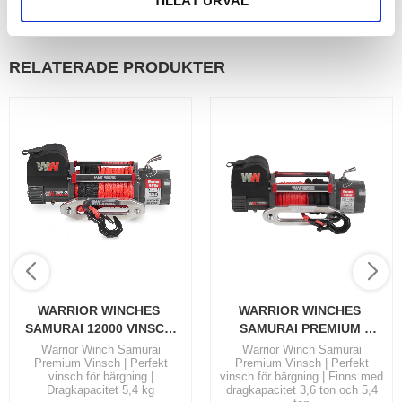
TILLÅT URVAL
RELATERADE PRODUKTER
WARRIOR WINCHES 
WARRIOR WINCHES 
SAMURAI 12000 VINSCH 
SAMURAI PREMIUM 
24V SYNTETLINA
VINSCH, 12V ARMORTEK 
Warrior Winch Samurai
Warrior Winch Samurai
Premium Vinsch | Perfekt
Premium Vinsch | Perfekt
SYNTET
vinsch för bärgning |
vinsch för bärgning | Finns med
Dragkapacitet 5,4 kg
dragkapacitet 3,6 ton och 5,4