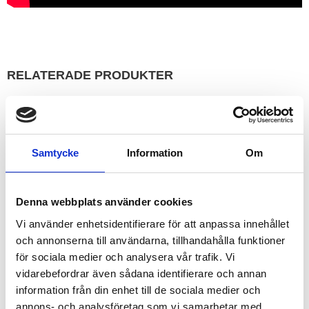
RELATERADE PRODUKTER
FRAKTFRITT INOM SVERIGE
FRAKTFRITT INOM SVERIGE
Samtycke
Information
Om
Denna webbplats använder cookies
Vi använder enhetsidentifierare för att anpassa innehållet
och annonserna till användarna, tillhandahålla funktioner
VINSCH PULLZALL 230V
VINSCH PULLEYMAN 
för sociala medier och analysera vår trafik. Vi
300KG
Pullzall, en liten smidig winch
vidarebefordrar även sådana identifierare och annan
som klarar 450kg - även för lyft.
PULLEY-MAN Portabel
information från din enhet till de sociala medier och
minivinsch | Kapacitet
300/600kg*
annons- och analysföretag som vi samarbetar med.