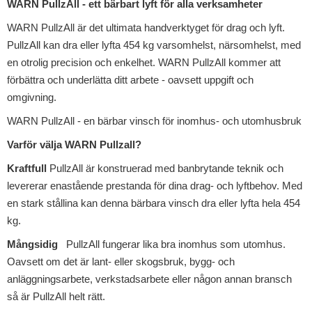
WARN PullzAll - ett bärbart lyft för alla verksamheter
WARN PullzAll är det ultimata handverktyget för drag och lyft.
PullzAll kan dra eller lyfta 454 kg varsomhelst, närsomhelst, med
en otrolig precision och enkelhet. WARN PullzAll kommer att
förbättra och underlätta ditt arbete - oavsett uppgift och
omgivning.
WARN PullzAll - en bärbar vinsch för inomhus- och utomhusbruk
Varför välja WARN Pullzall?
Kraftfull
PullzAll är konstruerad med banbrytande teknik och
levererar enastående prestanda för dina drag- och lyftbehov. Med
en stark stållina kan denna bärbara vinsch dra eller lyfta hela 454
kg.
Mångsidig
PullzAll fungerar lika bra inomhus som utomhus.
Oavsett om det är lant- eller skogsbruk, bygg- och
anläggningsarbete, verkstadsarbete eller någon annan bransch
så är PullzAll helt rätt.