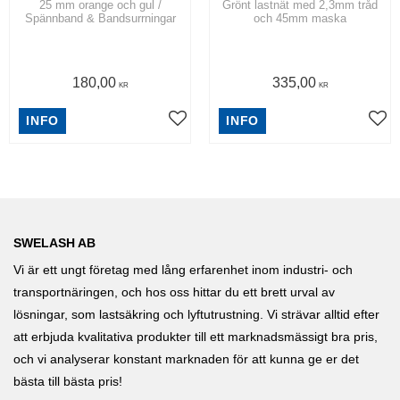
25 mm orange och gul /
Grönt lastnät med 2,3mm tråd
Spännband & Bandsurrningar
och 45mm maska
180,00
335,00
KR
KR
INFO
INFO
SWELASH AB
Vi är ett ungt företag med lång erfarenhet inom industri- och
transportnäringen, och hos oss hittar du ett brett urval av
lösningar, som lastsäkring och lyftutrustning. Vi strävar alltid efter
att erbjuda kvalitativa produkter till ett marknadsmässigt bra pris,
och vi analyserar konstant marknaden för att kunna ge er det
bästa till bästa pris!