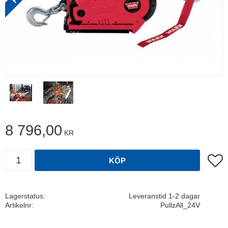
8 796,00
KR
Antal
Lägg t
KÖP
Lagerstatus
Leveranstid 1-2 dagar
Artikelnr
PullzAll_24V