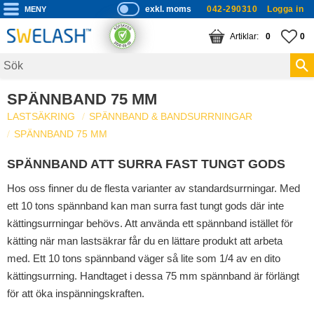
exkl. moms
042-290310
Logga in
P
ri
Meny
KUNDVAGN
ANTAL PRODUKTE
FA
AN
0
0
s
er
vi
SPÄNNBAND 75 MM
s
LASTSÄKRING
SPÄNNBAND & BANDSURRNINGAR
a
SPÄNNBAND 75 MM
s
SPÄNNBAND ATT SURRA FAST TUNGT GODS
Hos oss finner du de flesta varianter av standardsurrningar. Med
ett 10 tons spännband kan man surra fast tungt gods där inte
kättingsurrningar behövs. Att använda ett spännband istället för
kätting när man lastsäkrar får du en lättare produkt att arbeta
med. Ett 10 tons spännband väger så lite som 1/4 av en dito
kättingsurrning. Handtaget i dessa 75 mm spännband är förlängt
för att öka inspänningskraften.