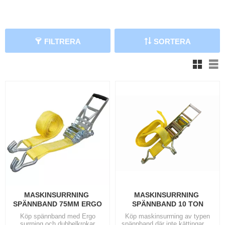
FILTRERA
SORTERA
V
MASKINSURRNING 
MASKINSURRNING 
SPÄNNBAND 75MM ERGO
SPÄNNBAND 10 TON
Köp spännband med Ergo
Köp maskinsurrning av typen
surrning och dubbelkrokar
spännband där inte kättingar vill