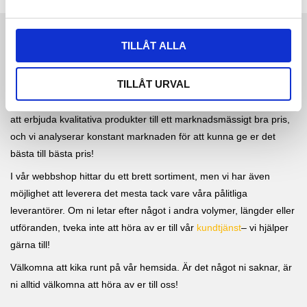
a
l
TILLÅT ALLA
SWELASH AB
Vi är ett ungt företag med lång erfarenhet inom industri- och
TILLÅT URVAL
transportnäringen, och hos oss hittar du ett brett urval av
lösningar, som lastsäkring och lyftutrustning. Vi strävar alltid efter
att erbjuda kvalitativa produkter till ett marknadsmässigt bra pris,
och vi analyserar konstant marknaden för att kunna ge er det
bästa till bästa pris!
I vår webbshop hittar du ett brett sortiment, men vi har även
möjlighet att leverera det mesta tack vare våra pålitliga
leverantörer. Om ni letar efter något i andra volymer, längder eller
utföranden, tveka inte att höra av er till vår
kundtjänst
– vi hjälper
gärna till!
Välkomna att kika runt på vår hemsida. Är det något ni saknar, är
ni alltid välkomna att höra av er till oss!