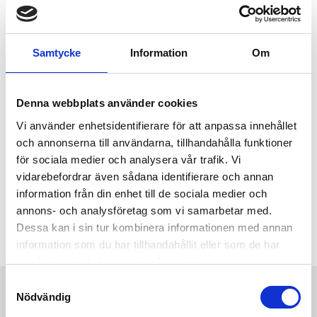
INFO
INFO
Lägg till i favoriter
Lägg
Samtycke
Information
Om
CONTAINERNÄT OCH LASTNÄT
Vi lagerför de vanliga storlekarna och modeller av containernät
och lastnät. Det finns givetvis en mängd andra varianter och
Denna webbplats använder cookies
önskemål när det gäller nät. Vi offererar givetvis gärna andra
Vi använder enhetsidentifierare för att anpassa innehållet
modeller om det är något speciellt transportnät ni efterfrågar som
och annonserna till användarna, tillhandahålla funktioner
flisnät, spånnät eller annat transportnät.
för sociala medier och analysera vår trafik. Vi
vidarebefordrar även sådana identifierare och annan
Även nät sytt med polyesterband efter era önskemål i alla
information från din enhet till de sociala medier och
tänkbara varianter levererar vi. Kontakta oss för konsultation och
annons- och analysföretag som vi samarbetar med.
offert
Dessa kan i sin tur kombinera informationen med annan
information som du har tillhandahållit eller som de har
samlat in när du har använt deras tjänster.
S
Nödvändig
a
SWELASH AB
m