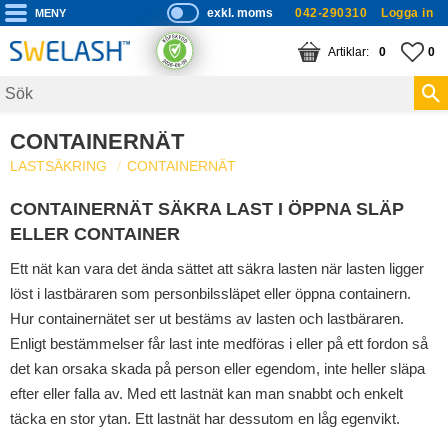
exkl. moms
042-290310
Logga in
P
ri
Meny
KUNDVAGN
ANTAL PRODUKTE
FA
AN
0
0
s
er
vi
CONTAINERNÄT
s
LASTSÄKRING
CONTAINERNÄT
a
s
CONTAINERNÄT SÄKRA LAST I ÖPPNA SLÄP
ELLER CONTAINER
Ett nät kan vara det ända sättet att säkra lasten när lasten ligger
löst i lastbäraren som personbilssläpet eller öppna containern.
Hur containernätet ser ut bestäms av lasten och lastbäraren.
Enligt bestämmelser får last inte medföras i eller på ett fordon så
det kan orsaka skada på person eller egendom, inte heller släpa
efter eller falla av. Med ett lastnät kan man snabbt och enkelt
täcka en stor ytan. Ett lastnät har dessutom en låg egenvikt.