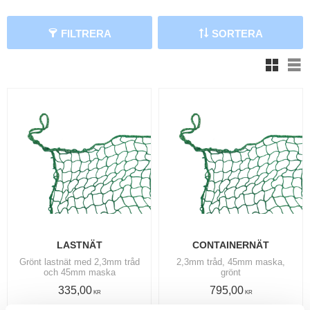
FILTRERA
SORTERA
V
LASTNÄT
CONTAINERNÄT
Grönt lastnät med 2,3mm tråd
2,3mm tråd, 45mm maska,
och 45mm maska
grönt
335,00
795,00
KR
KR