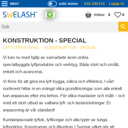
exkl. moms
042-290310
Logga in
P
ri
Meny
KUNDVAGN
ANTAL PRODUKTE
FA
AN
0
0
s
er
vi
KONSTRUKTION - SPECIAL
s
LYFTUTRUSTNING
KONSTRUKTION - SPECIAL
a
s
Vi kan nu med hjälp av samarbete även ordna
specialbyggda lyftprodukter och verktyg. Både stort och smått,
enkelt och avancerat.
Vi finns för att göra era lyft trygga, säkra och effektiva. I vårt
sortiment hittar ni en mängd olika grundlösningar som alla enkelt
kan anpassas efter era behov. För olika maxlaster och mått – och
med ett stort utbud av valbara lyft- och lastanslutningar. Er
anpassning är vår standard!
Kundanpassade lyftok, lyftkorgar och alla typer av tunga
lyftverktyg. Konstrueras och tillverkas i Sverige vilket gör att