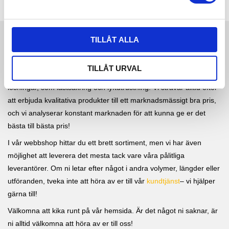
v
a
l
TILLÅT ALLA
SWELASH AB
Vi är ett ungt företag med lång erfarenhet inom industri- och
TILLÅT URVAL
transportnäringen, och hos oss hittar du ett brett urval av
lösningar, som lastsäkring och lyftutrustning. Vi strävar alltid efter
att erbjuda kvalitativa produkter till ett marknadsmässigt bra pris,
och vi analyserar konstant marknaden för att kunna ge er det
bästa till bästa pris!
I vår webbshop hittar du ett brett sortiment, men vi har även
möjlighet att leverera det mesta tack vare våra pålitliga
leverantörer. Om ni letar efter något i andra volymer, längder eller
utföranden, tveka inte att höra av er till vår
kundtjänst
– vi hjälper
gärna till!
Välkomna att kika runt på vår hemsida. Är det något ni saknar, är
ni alltid välkomna att höra av er till oss!