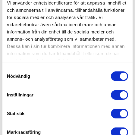
Vi använder enhetsidentifierare för att anpassa innehållet
och annonserna till användarna, tillhandahålla funktioner
för sociala medier och analysera vår trafik. Vi
vidarebefordrar även sådana identifierare och annan
information från din enhet till de sociala medier och
annons- och analysföretag som vi samarbetar med.
Dessa kan i sin tur kombinera informationen med annan
information som du har tillhandahållit eller som de har
samlat in när du har använt deras tjänster.
S
Nödvändig
a
m
t
Inställningar
y
c
k
Statistik
För mer hjälp kontakta oss på info@swelash.se eller ring 042-
e
290310
s
Marknadsföring