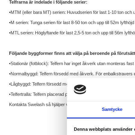
Telfrarna är indelade i följande serier:
•MTM (eller bara MT) serien: Huvudserien för last 1-10 ton och up
•M serien: Tunga serien för last 8-50 ton och upp till 52m lyfthöjd
•MTL serien: Höglyftande för last 2,5-5 ton och upp till 56m lyfthö
Följande byggformer finns att välja på beroende på förutsät
•Stationär (fotblock): Telfern har inget åkverk utan monteras fast
•Normalbyggd: Telfern försedd med åkverk. För enbalkstravers e
•Lågbyggd: Telfern försedd med åkverk. För enbalkstravers eller m
•Telfertralla: Telfern placerad på tralla med åkverk. För tvåbalkst
Kontakta Swelash så hjälper vi er att ta fram en lösning som pas
Samtycke
Denna webbplats använder 