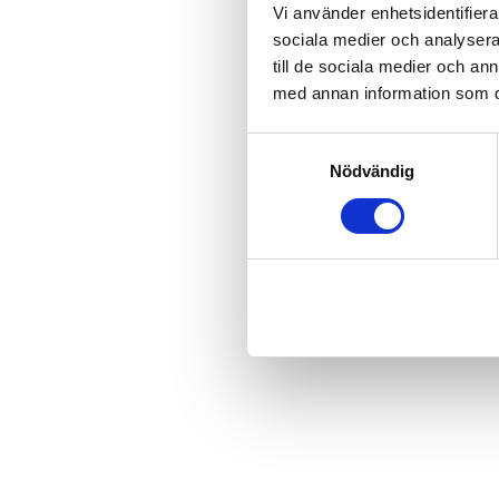
Vi använder enhetsidentifierar
sociala medier och analysera 
till de sociala medier och a
med annan information som du 
S
Nödvändig
a
m
t
y
c
k
e
s
v
a
l