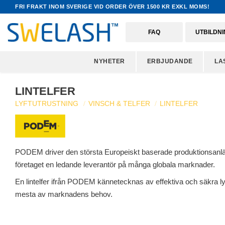
FRI FRAKT INOM SVERIGE VID ORDER ÖVER 1500 KR EXKL MOMS!
FAQ
UTBILDN
NYHETER
ERBJUDANDE
LA
LINTELFER
LYFTUTRUSTNING
VINSCH & TELFER
LINTELFER
PODEM driver den största Europeiskt baserade produktionsanläggni
företaget en ledande leverantör på många globala marknader.
En lintelfer ifrån PODEM kännetecknas av effektiva och säkra lyft,
mesta av marknadens behov.