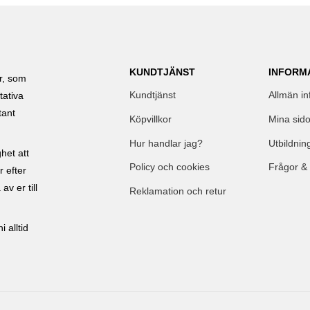
KUNDTJÄNST
INFORM
ar, som
Kundtjänst
Allmän in
tativa
tant
Köpvillkor
Mina sido
Hur handlar jag?
Utbildnin
het att
Policy och cookies
Frågor &
r efter
av er till
Reklamation och retur
 alltid