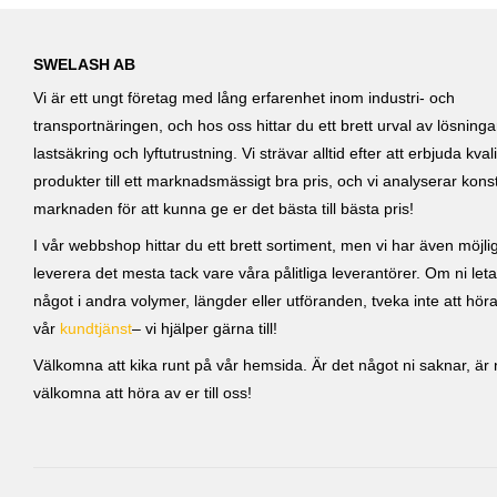
SWELASH AB
Vi är ett ungt företag med lång erfarenhet inom industri- och
transportnäringen, och hos oss hittar du ett brett urval av lösning
lastsäkring och lyftutrustning. Vi strävar alltid efter att erbjuda kvali
produkter till ett marknadsmässigt bra pris, och vi analyserar kons
marknaden för att kunna ge er det bästa till bästa pris!
I vår webbshop hittar du ett brett sortiment, men vi har även möjlig
leverera det mesta tack vare våra pålitliga leverantörer. Om ni leta
något i andra volymer, längder eller utföranden, tveka inte att höra 
vår
kundtjänst
– vi hjälper gärna till!
Välkomna att kika runt på vår hemsida. Är det något ni saknar, är ni
välkomna att höra av er till oss!