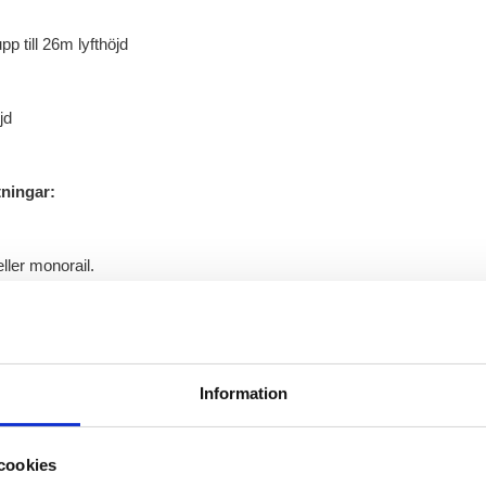
p till 26m lyfthöjd
jd
tningar:
ller monorail.
onorail där lyfthöjden är kritisk.
ravers.
sar just era behov!
Information
cookies