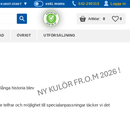
exkl. moms
042-290310
Logga in
KUNDTJÄNST
P
ri
KUNDVAGN
ANTAL PRODUKTER:
FAVO
ANTA
0
0
s
er
vi
AD
ÖVRIGT
UTFÖRSÄLJNING
s
a
s
långa historia blev
 telfrar och möjlighet till specialanpassningar täcker vi det