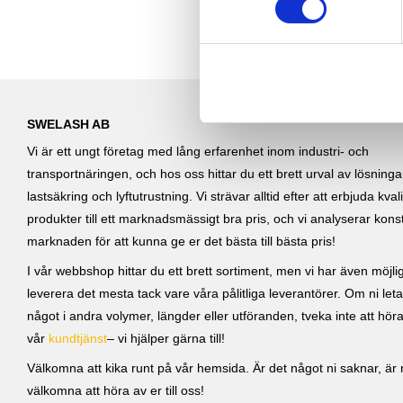
t
y
c
k
e
s
SWELASH AB
v
Vi är ett ungt företag med lång erfarenhet inom industri- och
a
transportnäringen, och hos oss hittar du ett brett urval av lösning
l
lastsäkring och lyftutrustning. Vi strävar alltid efter att erbjuda kvali
produkter till ett marknadsmässigt bra pris, och vi analyserar kons
marknaden för att kunna ge er det bästa till bästa pris!
I vår webbshop hittar du ett brett sortiment, men vi har även möjlig
leverera det mesta tack vare våra pålitliga leverantörer. Om ni leta
något i andra volymer, längder eller utföranden, tveka inte att höra 
vår
kundtjänst
– vi hjälper gärna till!
Välkomna att kika runt på vår hemsida. Är det något ni saknar, är ni
välkomna att höra av er till oss!