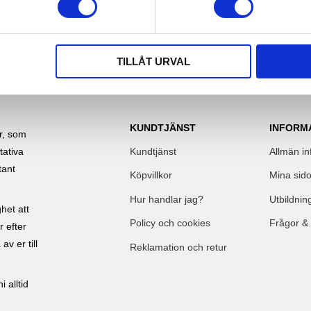
TILLÅT URVAL
KUNDTJÄNST
INFORM
ar, som
Kundtjänst
Allmän in
tativa
tant
Köpvillkor
Mina sido
Hur handlar jag?
Utbildnin
het att
Policy och cookies
Frågor &
r efter
av er till
Reklamation och retur
 alltid