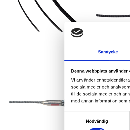
Samtycke
Denna webbplats använder 
Vi använder enhetsidentifierar
sociala medier och analysera 
till de sociala medier och a
med annan information som du 
S
Nödvändig
a
m