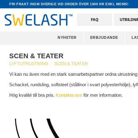
FRI FRAKT INOM SVERIGE VID ORDER ÖVER 1500 KR EXKL MOMS!
FAQ
UTBILDN
NYHETER
ERBJUDANDE
LA
SCEN & TEATER
LYFTUTRUSTNING
SCEN & TEATER
Vi kan nu även med en stark samarbetspartner ordna utrustning f
Schackel, rundsling, softsteel (stållinor i svart polyesterhölje), 
Hög kvalité till bra pris.
Kontakta oss
för mer information.