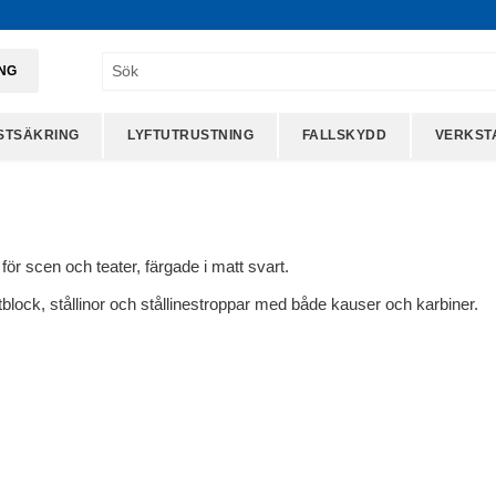
ING
STSÄKRING
LYFTUTRUSTNING
FALLSKYDD
VERKST
ör scen och teater, färgade i matt svart.
lyftblock, stållinor och stållinestroppar med både kauser och karbiner.