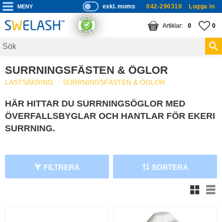
exkl. moms
042-290310
Logga in
P
ri
Meny
KUNDVAGN
ANTAL PRODUKTE
FA
AN
0
0
s
er
vi
SURRNINGSFÄSTEN & ÖGLOR
s
LASTSÄKRING
SURRNINGSFÄSTEN & ÖGLOR
a
s
HÄR HITTAR DU SURRNINGSÖGLOR MED
ÖVERFALLSBYGLAR OCH HANTLAR FÖR EKERI
SURRNING.
FILTRERA
SORTERA
V