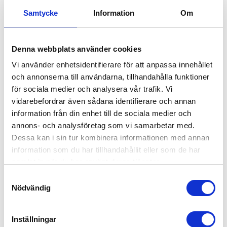
Samtycke
Information
Om
LAXO HYLSA
SPRINT TILL 
Denna webbplats använder cookies
CONTAINERFÄSTE 12,0 
Hylsan ger ett stabilt och
TON
standardiserat fäste som
Vi använder enhetsidentifierare för att anpassa innehållet
möjliggör snabb växling mellan
Sprint/ låsning till Laxo
och annonserna till användarna, tillhandahålla funktioner
olika typer av utrustning
containerfäste
för sociala medier och analysera vår trafik. Vi
499,00
510,00
KR
KR
vidarebefordrar även sådana identifierare och annan
information från din enhet till de sociala medier och
INFO
KÖP
Lägg till i favoriter
Lägg
annons- och analysföretag som vi samarbetar med.
Dessa kan i sin tur kombinera informationen med annan
information som du har tillhandahållit eller som de har
samlat in när du har använt deras tjänster.
S
Nödvändig
a
m
t
Inställningar
y