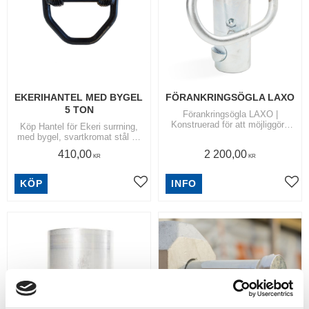
EKERIHANTEL MED BYGEL 
FÖRANKRINGSÖGLA LAXO
5 TON
Förankringsögla LAXO |
Konstruerad för att möjliggöra
Köp Hantel för Ekeri surrning,
säker fastsurrning av tung last i
med bygel, svartkromat stål 50
alla riktningar
mm | Spännband 50 mm |
410,00
2 200,00
Reservdelar & Tillbehör
KR
KR
KÖP
INFO
Lägg till i favoriter
Lägg