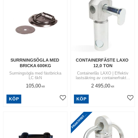
SURRNINGSÖGLA MED 
CONTAINERFÄSTE LAXO 
BRICKA 600KG
12,0 TON
Surrningsögla med fästbricka
​Containerlås LAXO | Effektiv
LC 6kN
lastsäkring av containerfrakter
utformad för manövrering
105,00
2 495,00
ovanifrån
KR
KR
R
A
K
T
F
R
I
T
N
O
M
S
V
E
R
I
G
KÖP
KÖP
Lägg till i favoriter
Lägg
F
I
E
T