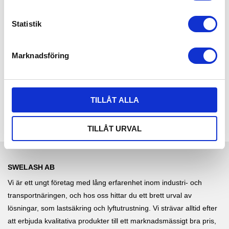
c
k
Statistik
SURRNINGSÖGLA M 
SURRNINGSÖGLA M 
ÖVERFB, 20 TON
ÖVERFB, 36 TON
e
Surrningsögla med
Surrningsögla med
s
Marknadsföring
överfallsbygel 20 ton -
överfallsbygel 36 ton -
v
Svetsbart surrningsfäste i gjutet
Svetsbart surrningsfäste i gjutet
252,00
380,00
stål. | Brottstyrka: 20 000 kg,
stål. | Brottstyrka: 36 000 kg,
KR
KR
a
Yttermått: 115x115mm,
Yttermått: 202x122mm,
l
Godstjocklek: 20mm
Godstjocklek: 25mm
KÖP
KÖP
Lägg till i favoriter
Lägg
TILLÅT ALLA
TILLÅT URVAL
SWELASH AB
Vi är ett ungt företag med lång erfarenhet inom industri- och
transportnäringen, och hos oss hittar du ett brett urval av
lösningar, som lastsäkring och lyftutrustning. Vi strävar alltid efter
att erbjuda kvalitativa produkter till ett marknadsmässigt bra pris,