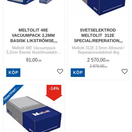
MELTOLIT 48E 
SVETSELEKTROD 
VACUUMPACK 3,2MM 
MELTOLIT  312E 
BASISK LIKSTRÖMSE,,,
SPECIAL/REPERATION,,,
Meltolit 48E Vacuumpack
Meltolit 312E 2,5mm Allround /
3,2mm Basisk likströmselektrod
Reperationselektrod 4kg
Vacupack
91,00
2 570,00
KR
KR
2 879,00
KR
R
A
K
T
F
R
I
T
N
O
M
S
V
E
R
I
G
KÖP
KÖP
Lägg till i favoriter
Lägg
F
I
E
14
%
T