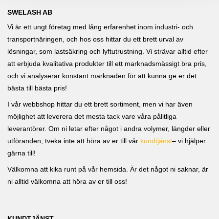
SWELASH AB
Vi är ett ungt företag med lång erfarenhet inom industri- och
transportnäringen, och hos oss hittar du ett brett urval av
lösningar, som lastsäkring och lyftutrustning. Vi strävar alltid efter
att erbjuda kvalitativa produkter till ett marknadsmässigt bra pris,
och vi analyserar konstant marknaden för att kunna ge er det
bästa till bästa pris!
I vår webbshop hittar du ett brett sortiment, men vi har även
möjlighet att leverera det mesta tack vare våra pålitliga
leverantörer. Om ni letar efter något i andra volymer, längder eller
utföranden, tveka inte att höra av er till vår
kundtjänst
– vi hjälper
gärna till!
Välkomna att kika runt på vår hemsida. Är det något ni saknar, är
ni alltid välkomna att höra av er till oss!
KUNDTJÄNST