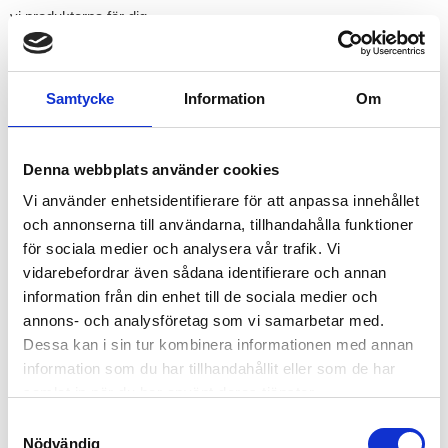
vi produkterna för dig.
VARFÖR VÄLJA SVETSPRODUKTER FRÅN
SWELASH?
Samtycke
Information
Om
Prisvärda lösningar:
Vi strävar efter att ge dig hög kvalitet
till ett bra pris.
Denna webbplats använder cookies
Pålitlig kvalitet:
Våra produkter är noggrant testade och
Vi använder enhetsidentifierare för att anpassa innehållet
fungerar både i verkstaden och ute på fältet.
och annonserna till användarna, tillhandahålla funktioner
Brett sortiment:
Vi erbjuder produkter för allt från mindre
för sociala medier och analysera vår trafik. Vi
reparationer till avancerade svetsprojekt.
vidarebefordrar även sådana identifierare och annan
SÄKER OCH EFFEKTIV SVETSNING
information från din enhet till de sociala medier och
annons- och analysföretag som vi samarbetar med.
Med våra svetsprodukter blir arbetet enklare, säkrare och
Dessa kan i sin tur kombinera informationen med annan
hållbart. Våra svetselektroder är perfekta för att:
information som du har tillhandahållit eller som de har
samlat in när du har använt deras tjänster.
Svetsa artskilda material, som rostfritt och svart stål.
Reparera nedslitna delar som kugghjul och kolvstänger.
S
Nödvändig
Skapa hållbara och starka fogar i alla typer av svetsprojekt.
a