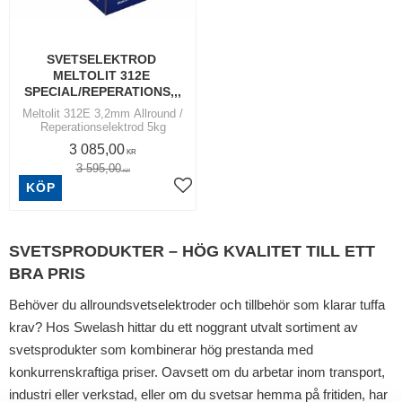
SVETSELEKTROD 
MELTOLIT 312E 
SPECIAL/REPERATIONS,,,
Meltolit 312E 3,2mm Allround /
Reperationselektrod 5kg
3 085,00
KR
3 595,00
KR
KÖP
Lägg till i favoriter
SVETSPRODUKTER – HÖG KVALITET TILL ETT
BRA PRIS
Behöver du allroundsvetselektroder och tillbehör som klarar tuffa
krav? Hos Swelash hittar du ett noggrant utvalt sortiment av
svetsprodukter som kombinerar hög prestanda med
konkurrenskraftiga priser. Oavsett om du arbetar inom transport,
industri eller verkstad, eller om du svetsar hemma på fritiden, har