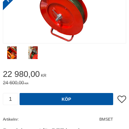
Nedsatt pris:
22 980,00
KR
Ordinarie pris:
24 600,00
KR
Antal
Lägg t
KÖP
Artikelnr
BMSET