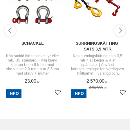
SCHACKEL
SURRNINGSKÄTTING 
SATS 3,5 MTR
Köp smidd lyftschackel lyr eller
Köp surrningskätting sats 3,5
rak, US standard. | Välj bland
mtr 4 st kedjor & 4 st
0,5 ton t.o.m 8,5 ton med
spännare. | Använd
skruv eller 2,0 ton t.o.m 8,5 ton
kättingsurrningar för överlägsen
med skruv + mutter.
hållbarhet, livslängd och
styrka.
23,00
2 570,00
KR
KR
2 917,00
KR
INFO
INFO