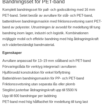
Bandningsset för PET-band
Komplett bandningsset för pall- och godssäkring med 16 mm
PET-band. Setet består av avrullare för stål- och PET-band,
batteridriven bandningsmaskin med friktionssvetsning samt PET-
band av polyester. Utrustningen är avsedd för medeltung till tung
bandning inom lager, industri och logistik. Kombinationen
möjliggör mobil och effektiv bandning med hög åtdragningskraft
och väderbeständigt bandmaterial.
Egenskaper
Avrullare anpassad för 13–19 mm stålband och PET-band
Förvaringslåda för verktyg integrerad i avrullaren
Hjulförsedd konstruktion för enkel förflyttning
Batteridriven bandningsmaskin för PP- och PET-band
Friktionssvetsning utan separata lås eller plomb
Steglöst justerbar åtdragningskraft upp till 5500 N
Upp till 600 bandningar per laddning
PET-band med hög hållfasthet för medeltung till tung last