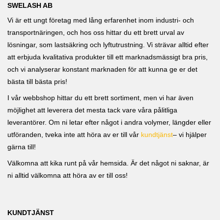
SWELASH AB
Vi är ett ungt företag med lång erfarenhet inom industri- och
transportnäringen, och hos oss hittar du ett brett urval av
lösningar, som lastsäkring och lyftutrustning. Vi strävar alltid efter
att erbjuda kvalitativa produkter till ett marknadsmässigt bra pris,
och vi analyserar konstant marknaden för att kunna ge er det
bästa till bästa pris!
I vår webbshop hittar du ett brett sortiment, men vi har även
möjlighet att leverera det mesta tack vare våra pålitliga
leverantörer. Om ni letar efter något i andra volymer, längder eller
utföranden, tveka inte att höra av er till vår
kundtjänst
– vi hjälper
gärna till!
Välkomna att kika runt på vår hemsida. Är det något ni saknar, är
ni alltid välkomna att höra av er till oss!
KUNDTJÄNST