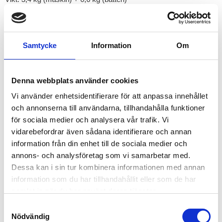
Färg: Orange
Leveransomfattning: Bandningsmaskin, 2 batterier, laddare,
verktygssats, bruksanvisning
Samtycke
Information
Om
PET-band:
Material: 100 % polyester
Bandbredd: 16 mm
Denna webbplats använder cookies
Användningsområde: Pallbandning och buntning
Vi använder enhetsidentifierare för att anpassa innehållet
Egenskaper: Hög hållfasthet, fukt- och UV-beständig
och annonserna till användarna, tillhandahålla funktioner
för sociala medier och analysera vår trafik. Vi
RELATERADE PRODUKTER
vidarebefordrar även sådana identifierare och annan
information från din enhet till de sociala medier och
annons- och analysföretag som vi samarbetar med.
Dessa kan i sin tur kombinera informationen med annan
information som du har tillhandahållit eller som de har
samlat in när du har använt deras tjänster.
S
Nödvändig
a