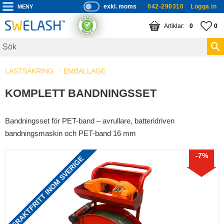
exkl. moms
042-290310
Logga in
P
ri
Meny
KUNDVAGN
ANTAL PRODUKTE
FA
AN
0
0
s
er
vi
LASTSÄKRING
EMBALLAGE
s
a
KOMPLETT BANDNINGSSET
s
Bandningsset för PET-band – avrullare, batteridriven
bandningsmaskin och PET-band 16 mm
7
%
FRAKTFRITT INOM SVERIGE