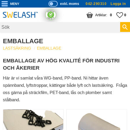
exkl. moms
042-290310
Logga in
P
ri
Meny
KUNDVAGN
ANTAL PRODUKTE
FA
AN
0
0
s
er
vi
EMBALLAGE
s
LASTSÄKRING
EMBALLAGE
a
s
EMBALLAGE AV HÖG KVALITÉ FÖR INDUSTRI
OCH ÅKERIER
Här är vi samlat våra WG-band, PP-band. Ni hittar även
spännband, lyftstroppar, kättingar både lyft och lastsäkring. Fråga
oss gärna på sträckfilm, PET-band, lås och plomber samt
stålband.