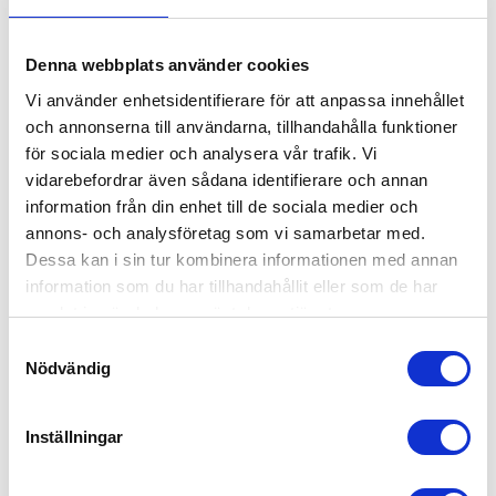
ZINKLÅS 800KG, 7,0 MTR
BANDNINGSSET
Köp kamlåssurrning ändlöst
Bandningsset för PET-band –
spännband 35 mm med vitt
avrullare, batteridriven
Denna webbplats använder cookies
band.
bandningsmaskin och PET-band
50,00
22 980,00
16 mm
KR
KR
Vi använder enhetsidentifierare för att anpassa innehållet
24 600,00
KR
KÖP
KÖP
och annonserna till användarna, tillhandahålla funktioner
Lägg till i favoriter
Lägg
för sociala medier och analysera vår trafik. Vi
vidarebefordrar även sådana identifierare och annan
information från din enhet till de sociala medier och
annons- och analysföretag som vi samarbetar med.
Dessa kan i sin tur kombinera informationen med annan
information som du har tillhandahållit eller som de har
samlat in när du har använt deras tjänster.
S
Nödvändig
a
m
LASTSÄKRINGSKUDDE PP
LUFTKUDDEPÅFYLLARE 
t
Inställningar
ALUMINIUM
Lastsäkringskudde PP
y
Påfyllare lastsäkringskudde
c