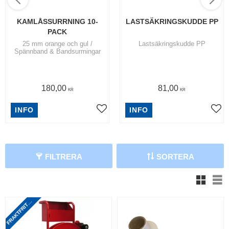
KAMLÅSSURRNING 10-
LASTSÄKRINGSKUDDE PP
PACK
25 mm orange och gul /
Lastsäkringskudde PP
Spännband & Bandsurrningar
180,00
81,00
KR
KR
INFO
INFO
FILTRERA
SORTERA
R
A
K
T
F
R
I
T
N
O
M
S
V
E
R
I
G
V
F
I
E
T