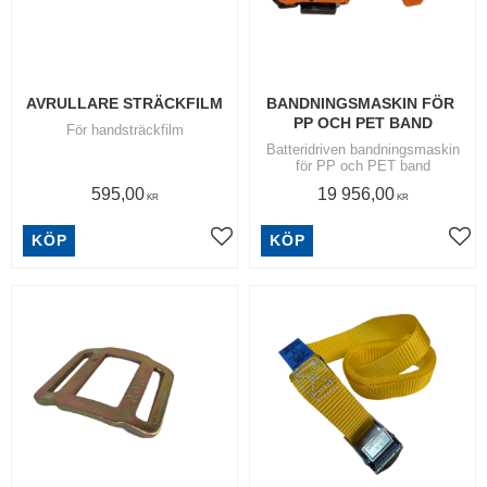
AVRULLARE STRÄCKFILM
BANDNINGSMASKIN FÖR 
PP OCH PET BAND
För handsträckfilm
Batteridriven bandningsmaskin
för PP och PET band
595,00
19 956,00
KR
KR
KÖP
KÖP
Lägg till i favoriter
Lägg