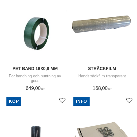
PET BAND 16X0,8 MM
STRÄCKFILM
För bandning och buntning av
Handsträckfilm transparent
gods
649,00
168,00
KR
KR
KÖP
INFO
Lägg till i favoriter
Lägg