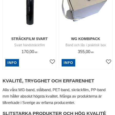
STRÄCKFILM SVART
WG KOMBIPACK
Svart handsträckfilm
Band och lås i praktisk box
170,00
355,00
KR
KR
INFO
INFO
Lägg till i favoriter
Lägg
KVALITÉ, TRYGGHET OCH ERFARENHET
Alla våra WG-band, stålband, PET-band, skräckfilm, PP-band
mm håller absolut högsta kvalitet. Många av produkterna är
tillverkade i Sverige av erfarna producenter.
SLITSTARKA PRODUKTER OCH HÖG KVALITÉ