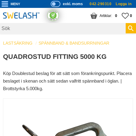
exkl. moms
042-290310
Logga in
P
ri
Meny
KUNDVAGN
ANTAL PRODUKTE
FA
AN
0
0
s
er
vi
LASTSÄKRING
SPÄNNBAND & BANDSURRNINGAR
s
a
QUADROSTUD FITTING 5000 KG
s
Köp Doublestud beslag för att sätt som förankringspunkt. Placera
beslaget i skenan och sätt sedan valfritt spännband i öglan. |
Brottstyrka 5.000kg.