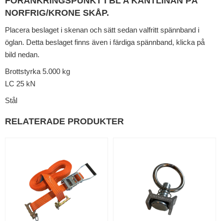
FÖRANKRINGSPUNKT I BL A KANTLINAN PÅ
NORFRIG/KRONE SKÅP.
Placera beslaget i skenan och sätt sedan valfritt spännband i
öglan. Detta beslaget finns även i färdiga spännband, klicka på
bild nedan.
Brottstyrka 5.000 kg
LC 25 kN
Stål
RELATERADE PRODUKTER