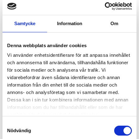
DOUBLESTUD FITTING 
SKÅPSURRNING 
2727 KG
SPÄNNBAND 
DOUBLESTUD
Köp Doublestud beslag airline.
Sätt i skenan och koppla sen
50mm spännband, 2 ton 1,4+5
Samtycke
Information
Om
valfritt spännband i ringen. |
mtr med double stud för
Invändig diameter i ring = 28
airline/double decking skena.
60,00
195,00
mm
Köp som styck vara eller 10-
KR
KR
pack, köp fler spara mer.
KÖP
Denna webbplats använder cookies
INFO
Lägg till i favoriter
Lägg
Vi använder enhetsidentifierare för att anpassa innehållet
och annonserna till användarna, tillhandahålla funktioner
för sociala medier och analysera vår trafik. Vi
RELATERADE PRODUKTER
vidarebefordrar även sådana identifierare och annan
information från din enhet till de sociala medier och
annons- och analysföretag som vi samarbetar med.
Dessa kan i sin tur kombinera informationen med annan
information som du har tillhandahållit eller som de har
samlat in när du har använt deras tjänster.
S
Nödvändig
a