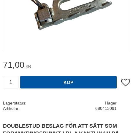
71,00
KR
Antal
Lägg t
KÖP
Lagerstatus
I lager
Artikelnr
680413091
DOUBLESTUD BESLAG FÖR ATT SÄTT SOM