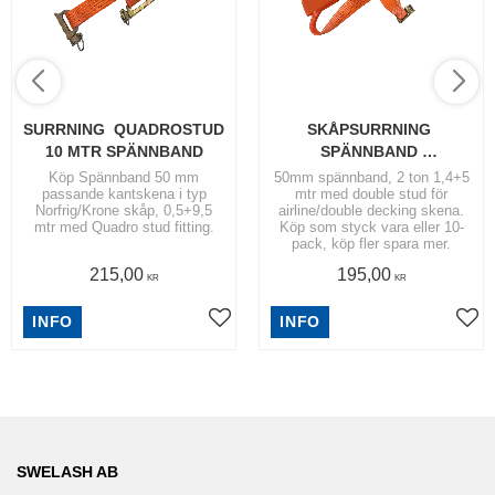
SURRNING  QUADROSTUD 
SKÅPSURRNING 
10 MTR SPÄNNBAND
SPÄNNBAND 
DOUBLESTUD
Köp Spännband 50 mm
50mm spännband, 2 ton 1,4+5
passande kantskena i typ
mtr med double stud för
Norfrig/Krone skåp, 0,5+9,5
airline/double decking skena.
mtr med Quadro stud fitting.
Köp som styck vara eller 10-
pack, köp fler spara mer.
215,00
195,00
KR
KR
INFO
INFO
SWELASH AB