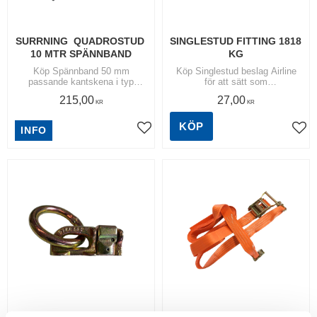
SURRNING  QUADROSTUD 
SINGLESTUD FITTING 1818 
10 MTR SPÄNNBAND
KG
Köp Spännband 50 mm
Köp Singlestud beslag Airline
passande kantskena i typ
för att sätt som
Norfrig/Krone skåp, 0,5+9,5 mtr
förankringspunkt i
215,00
27,00
med Quadro stud fitting.
airlineskenor/lätta skensystem.
KR
KR
| Brottstyrka 1818kg
KÖP
INFO
Lägg till i favoriter
Lägg