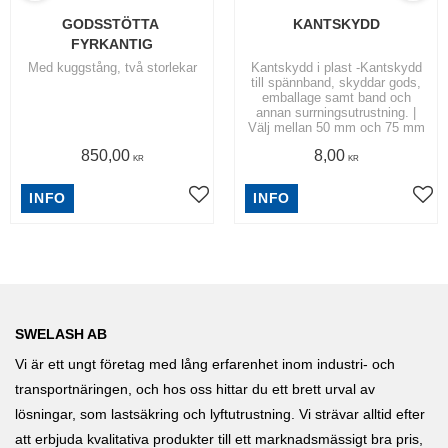
GODSSTÖTTA 
KANTSKYDD
FYRKANTIG
Med kuggstång, två storlekar
Kantskydd i plast -Kantskydd
till spännband, skyddar gods,
emballage samt band och
annan surrningsutrustning. |
Välj mellan 50 mm och 75 mm
850,00
8,00
KR
KR
INFO
INFO
SWELASH AB
Vi är ett ungt företag med lång erfarenhet inom industri- och
transportnäringen, och hos oss hittar du ett brett urval av
lösningar, som lastsäkring och lyftutrustning. Vi strävar alltid efter
att erbjuda kvalitativa produkter till ett marknadsmässigt bra pris,