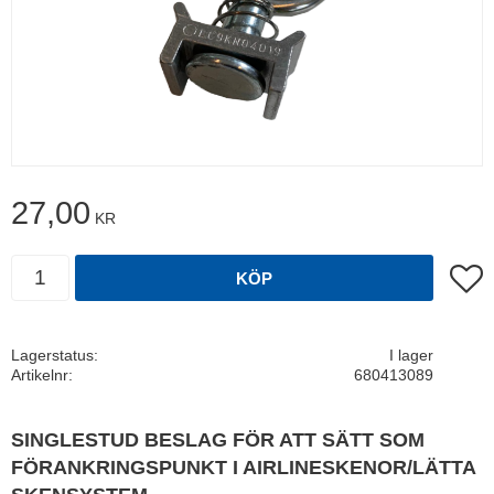
27,00
KR
Antal
Lägg t
KÖP
Lagerstatus
I lager
Artikelnr
680413089
SINGLESTUD BESLAG FÖR ATT SÄTT SOM
FÖRANKRINGSPUNKT I AIRLINESKENOR/LÄTTA