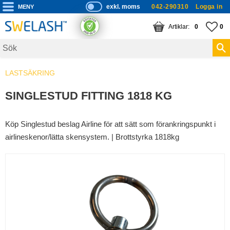
exkl. moms
042-290310
Logga in
P
ri
Meny
KUNDVAGN
ANTAL PRODUKTE
FA
AN
0
0
s
er
vi
LASTSÄKRING
s
a
SINGLESTUD FITTING 1818 KG
s
Köp Singlestud beslag Airline för att sätt som förankringspunkt i
airlineskenor/lätta skensystem. | Brottstyrka 1818kg