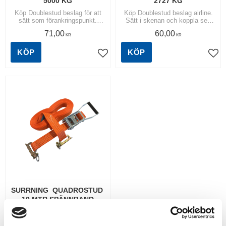
5000 KG
2727 KG
Köp Doublestud beslag för att
Köp Doublestud beslag airline.
sätt som förankringspunkt.
Sätt i skenan och koppla sen
Placera beslaget i skenan och
valfritt spännband i ringen. |
71,00
60,00
sätt sedan valfritt spännband i
Invändig diameter i ring = 28
KR
KR
öglan. | Brottstyrka 5.000kg.
mm
KÖP
KÖP
Lägg till i favoriter
Lägg
SURRNING  QUADROSTUD 
10 MTR SPÄNNBAND
Köp Spännband 50 mm
passande kantskena i typ