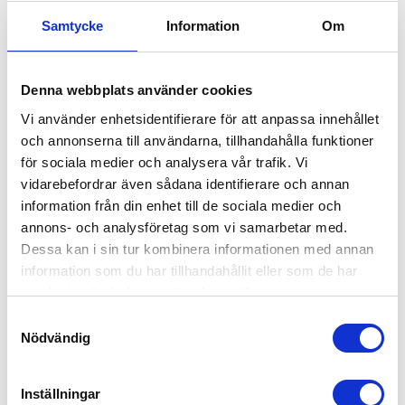
Norfrig/Krone skåp, 0,5+9,5 mtr
215,00
med Quadro stud fitting.
KR
Samtycke
Information
Om
INFO
Lägg till i favoriter
Denna webbplats använder cookies
Vi använder enhetsidentifierare för att anpassa innehållet
RELATERADE PRODUKTER
och annonserna till användarna, tillhandahålla funktioner
för sociala medier och analysera vår trafik. Vi
vidarebefordrar även sådana identifierare och annan
information från din enhet till de sociala medier och
annons- och analysföretag som vi samarbetar med.
Dessa kan i sin tur kombinera informationen med annan
information som du har tillhandahållit eller som de har
samlat in när du har använt deras tjänster.
S
Nödvändig
a
m
EKERIHANTEL 5 TON ALU
QUADROSTUD FITTING 
t
5000 KG
Inställningar