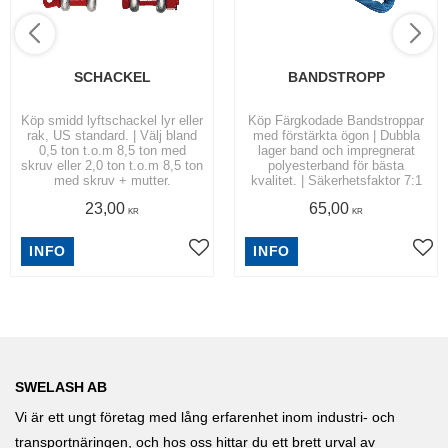
SCHACKEL
BANDSTROPP
Köp smidd lyftschackel lyr eller
Köp Färgkodade Bandstroppar
rak, US standard. | Välj bland
med förstärkta ögon | Dubbla
0,5 ton t.o.m 8,5 ton med
lager band och impregnerat
skruv eller 2,0 ton t.o.m 8,5 ton
polyesterband för bästa
med skruv + mutter.
kvalitet. | Säkerhetsfaktor 7:1
23,00
65,00
KR
KR
INFO
INFO
SWELASH AB
Vi är ett ungt företag med lång erfarenhet inom industri- och
transportnäringen, och hos oss hittar du ett brett urval av