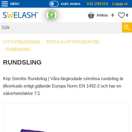
exkl. moms
042-290310
Logga in
P
ri
Meny
KUNDVAGN
ANTAL PRODUKTE
FA
AN
0
0
s
er
vi
LYFTUTRUSTNING
TEXTILA LYFTPRODUKTER
s
RUNDSLING
a
s
RUNDSLING
Köp Sömlös Rundsling | Våra färgkodade sömlösa rundsling är
tillverkade enligt gällande Europa Norm EN 1492-2 och har en
säkerhetsfaktor 7:1