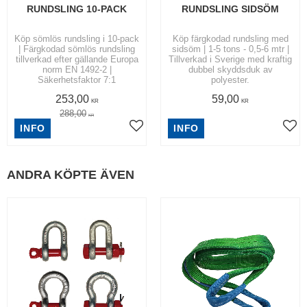
RUNDSLING 10-PACK
RUNDSLING SIDSÖM
Köp sömlös rundsling i 10-pack
Köp färgkodad rundsling med
| Färgkodad sömlös rundsling
sidsöm | 1-5 tons - 0,5-6 mtr |
tillverkad efter gällande Europa
Tillverkad i Sverige med kraftig
norm EN 1492-2 |
dubbel skyddsduk av
Säkerhetsfaktor 7:1
polyester.
253,00
59,00
KR
KR
288,00
KR
INFO
INFO
ANDRA KÖPTE ÄVEN