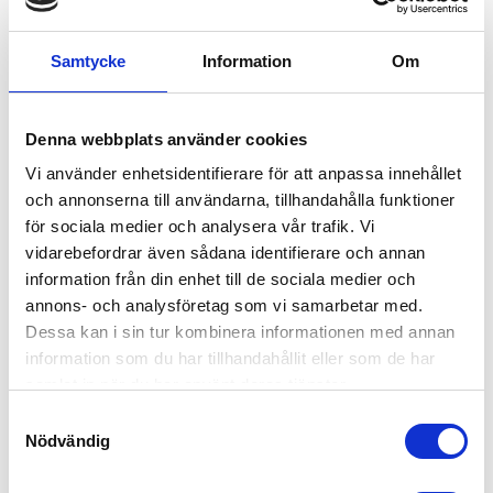
Samtycke
Information
Om
Denna webbplats använder cookies
BANDSLING
BANDSTROPP PAKET
Köp färgkodad bandsling | Välj
Köp prisvärt paket med
Vi använder enhetsidentifierare för att anpassa innehållet
mellan 1 ton violett, 2 ton grön
bandstroppar | Välj mellan de
och annonserna till användarna, tillhandahålla funktioner
och 3 ton gult | Tillverkade av
olika paketen "Lilla", "Stora"
41,00
2 158,00
impregnerat polyesterband |
och "Kraft" | Fri frakt inom
KR
KR
för sociala medier och analysera vår trafik. Vi
Säkerhetsfaktor på 7:1
Sverige!
2 608,00
KR
vidarebefordrar även sådana identifierare och annan
INFO
INFO
Lägg till i favoriter
Lägg
information från din enhet till de sociala medier och
annons- och analysföretag som vi samarbetar med.
16
%
12
%
Dessa kan i sin tur kombinera informationen med annan
information som du har tillhandahållit eller som de har
samlat in när du har använt deras tjänster.
S
Nödvändig
a
m