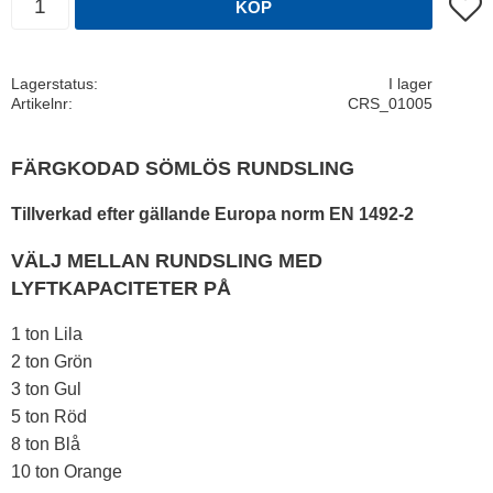
Lägg t
KÖP
Lagerstatus
I lager
Artikelnr
CRS_01005
FÄRGKODAD SÖMLÖS RUNDSLING
Tillverkad efter gällande Europa norm EN 1492-2
VÄLJ MELLAN RUNDSLING MED
LYFTKAPACITETER PÅ
1 ton Lila
2 ton Grön
3 ton Gul
5 ton Röd
8 ton Blå
10 ton Orange