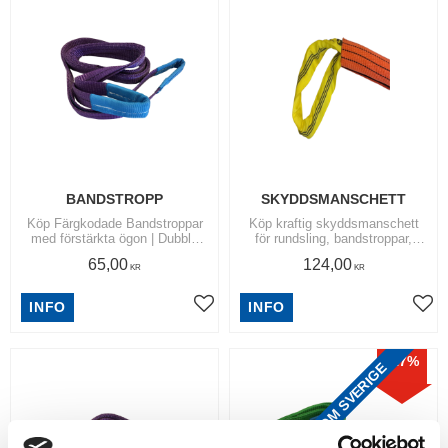
BANDSTROPP
SKYDDSMANSCHETT
Köp Färgkodade Bandstroppar
Köp kraftig skyddsmanschett
med förstärkta ögon | Dubbla
för rundsling, bandstroppar,
lager band och impregnerat
bandsling & spännband |
65,00
124,00
polyesterband för bästa kvalitet.
Tillverkad av kraftig
KR
KR
| Säkerhetsfaktor 7:1
polyesterväv med kardborrfäste
|
INFO
INFO
Lägg till i favoriter
Lägg
17
%
FRAKTFRITT INOM SVERIGE