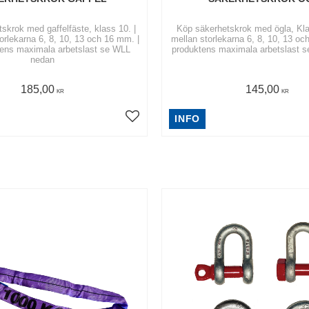
skrok med gaffelfäste, klass 10. |
Köp säkerhetskrok med ögla, Klas
torlekarna 6, 8, 10, 13 och 16 mm. |
mellan storlekarna 6, 8, 10, 13 oc
tens maximala arbetslast se WLL
produktens maximala arbetslast 
nedan
185,00
145,00
KR
KR
INFO