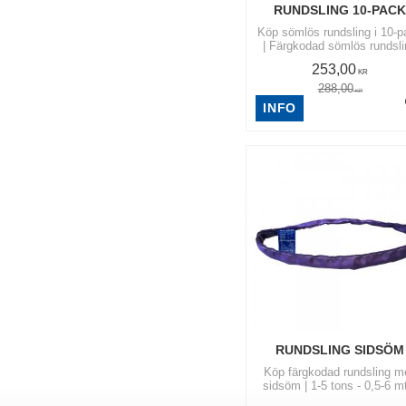
RUNDSLING 10-PAC
Köp sömlös rundsling i 10-p
| Färgkodad sömlös rundsl
tillverkad efter gällande Eur
253,00
norm EN 1492-2 |
KR
Säkerhetsfaktor 7:1
288,00
KR
INFO
RUNDSLING SIDSÖM
Köp färgkodad rundsling m
sidsöm | 1-5 tons - 0,5-6 mt
Tillverkad i Sverige med kra