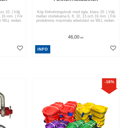
s 10. | Välj
Köp förkortningskrok med ögla, klass 10. | Välj
h 16 mm. | För
mellan storlekarna 6, 8, 10, 13 och 16 mm. | För
se WLL nedan.
produktens maximala arbetslast se WLL nedan.
46,00
KR
INFO
16
%