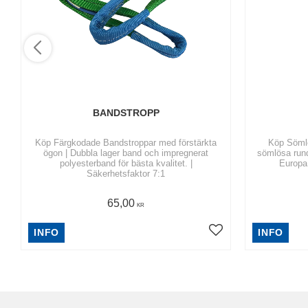
BANDSTROPP
Köp Färgkodade Bandstroppar med förstärkta
Köp Sömlö
ögon | Dubbla lager band och impregnerat
sömlösa runds
polyesterband för bästa kvalitet. |
Europa
Säkerhetsfaktor 7:1
65,00
KR
INFO
INFO