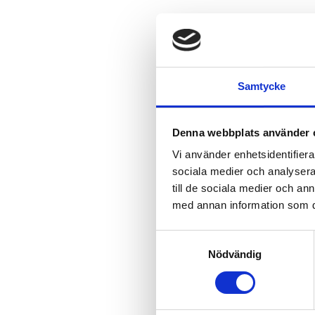
Samtycke
Denna webbplats använder 
Vi använder enhetsidentifierar
sociala medier och analysera 
till de sociala medier och a
med annan information som du 
S
Nödvändig
a
m
t
y