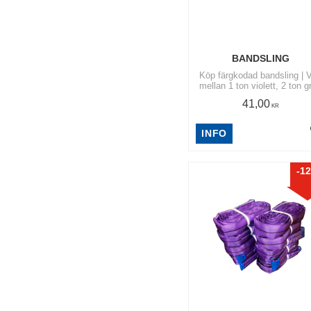
BANDSLING
Köp färgkodad bandsling | V
mellan 1 ton violett, 2 ton grön
och 3 ton gult | Tillverkade
41,00
impregnerat polyesterband
KR
Säkerhetsfaktor på 7:1
INFO
12