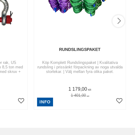
RUNDSLINGSPAKET
er rak, US
Köp Komplett Rundslingspaket | Kvalitativa
.m 8,5 ton med
rundsling i prissänkt förpackning av noga utvalda
 med skruv +
storlekar. | Välj mellan fyra olika paket.
1 179,00
KR
1 401,00
KR
INFO