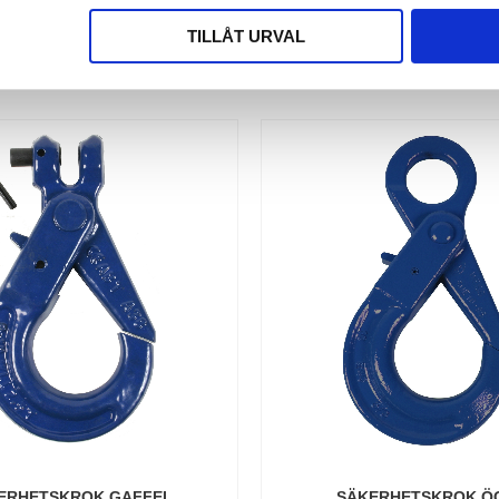
TILLÅT URVAL
ERHETSKROK GAFFEL
SÄKERHETSKROK Ö