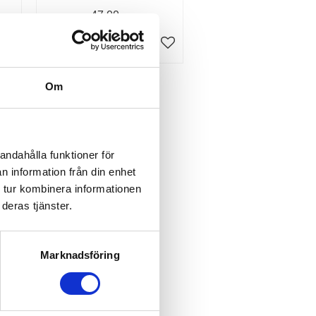
ter.
47,00
KR
INFO
Lägg till i favoriter
Lägg till i favoriter
%
Om
andahålla funktioner för
n information från din enhet
 tur kombinera informationen
deras tjänster.
et |
Marknadsföring
änkt
da
lika
Lägg till i favoriter