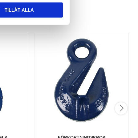
TILLÅT ALLA
GLA
FÖRKORTNINGSKROK