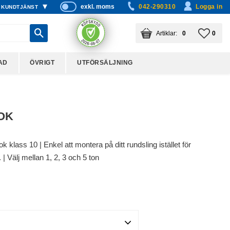
exkl. moms
042-290310
Logga in
KUNDTJÄNST
P
ri
KUNDVAGN
ANTAL PRODUKTER:
FAVO
ANTA
0
0
s
er
vi
AD
ÖVRIGT
UTFÖRSÄLJNING
s
a
s
OK
klass 10 | Enkel att montera på ditt rundsling istället för
 | Välj mellan 1, 2, 3 och 5 ton