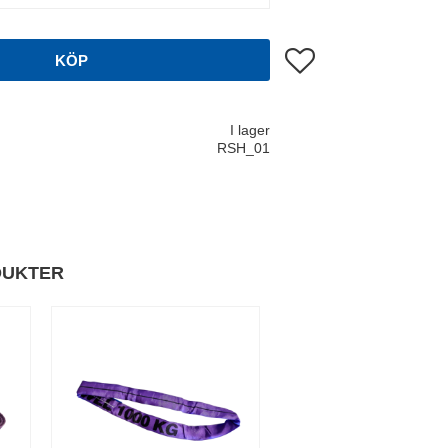
Lägg till i favoriter
KÖP
I lager
RSH_01
DUKTER