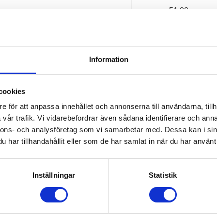
dubbel skyddsduk av polyes
51,00
KR
INFO
16
Information
cookies
e för att anpassa innehållet och annonserna till användarna, tillh
vår trafik. Vi vidarebefordrar även sådana identifierare och anna
nnons- och analysföretag som vi samarbetar med. Dessa kan i sin
har tillhandahållit eller som de har samlat in när du har använt 
RUNDSLINGSPAKET
Köp Komplett Rundslingspak
Inställningar
Statistik
Kvalitativa rundsling i priss
förpackning av noga utval
1 179,00
storlekar. | Välj mellan fyra o
KR
paket.
1 401,00
KR
INFO