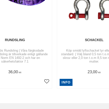
RUNDSLING
SCHACKEL
s Rundsling | Våra färgkodade
Köp smidd lyftschackel lyr ell
ling är tillverkade enligt gällande
standard. | Välj bland 0,5 ton t.o
 Norm EN 1492-2 och har en
skruv eller 2,0 ton t.o.m 8,5 ton
säkerhetsfaktor 7:1
mutter.
36,00
23,00
KR
KR
INFO