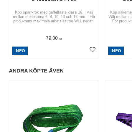
Köp spärrkrok med gaffelfäste klass 10. | Välj
Köp säkerhet
mellan storlekarna 6, 8, 10, 13 och 16 mm. | För
Välj mellan s
produktens maximala arbetslast se WLL nedan.
För produk
79,00
KR
INFO
INFO
ANDRA KÖPTE ÄVEN