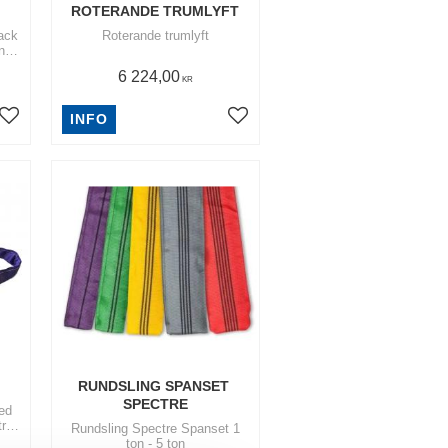
K
ROTERANDE TRUMLYFT
ack
Roterande trumlyft
ing
opa
6 224,00
KR
INFO
Lägg till i favoriter
Lägg till i favoriter
RUNDSLING SPANSET 
SPECTRE
ed
r |
Rundsling Spectre Spanset 1
ftig
ton - 5 ton