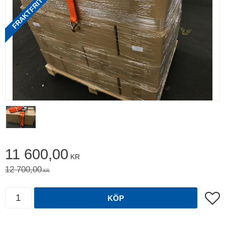
Nedsatt pris:
11 600,00
KR
Ordinarie pris:
12 700,00
KR
Antal
Lägg t
KÖP