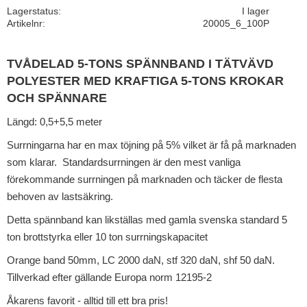
Lagerstatus
I lager
Artikelnr
20005_6_100P
TVÅDELAD 5-TONS SPÄNNBAND I TÄTVÄVD
POLYESTER MED KRAFTIGA 5-TONS KROKAR
OCH SPÄNNARE
Längd: 0,5+5,5 meter
Surrningarna har en max töjning på 5% vilket är få på marknaden
som klarar. Standardsurrningen är den mest vanliga
förekommande surrningen på marknaden och täcker de flesta
behoven av lastsäkring.
Detta spännband kan likställas med gamla svenska standard 5
ton brottstyrka eller 10 ton surrningskapacitet
Orange band 50mm, LC 2000 daN, stf 320 daN, shf 50 daN.
Tillverkad efter gällande Europa norm 12195-2
Åkarens favorit - alltid till ett bra pris!