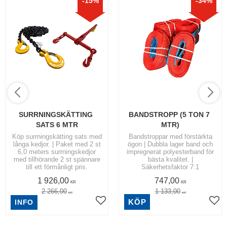
15
%
34
%
SURRNINGSKÄTTING 
BANDSTROPP (5 TON 7 
SATS 6 MTR
MTR)
Köp surrningskätting sats med
Bandstroppar med förstärkta
långa kedjor. | Paket med 2 st
ögon | Dubbla lager band och
6,0 meters surrningskedjor
impregnerat polyesterband för
med tillhörande 2 st spännare
bästa kvalitet. |
till ett förmånligt pris.
Säkerhetsfaktor 7:1
1 926,00
747,00
KR
KR
2 266,00
1 133,00
KR
KR
KÖP
INFO