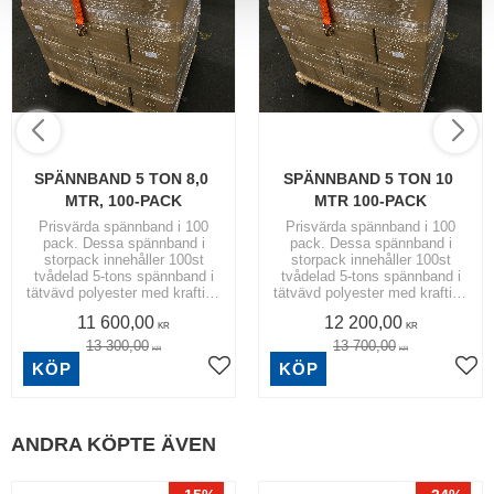
SPÄNNBAND 5 TON 8,0 
SPÄNNBAND 5 TON 10 
MTR, 100-PACK
MTR 100-PACK
Prisvärda spännband i 100
Prisvärda spännband i 100
pack. Dessa spännband i
pack. Dessa spännband i
storpack innehåller 100st
storpack innehåller 100st
tvådelad 5-tons spännband i
tvådelad 5-tons spännband i
tätvävd polyester med kraftiga
tätvävd polyester med kraftiga
5-tons krokar.
5-tons krokar.
11 600,00
12 200,00
KR
KR
13 300,00
13 700,00
KR
KR
KÖP
KÖP
ANDRA KÖPTE ÄVEN