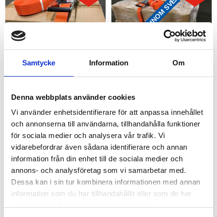
FRAKTFRITT INOM SVERIGE
Samtycke
Information
Om
SPÄNNBAND 5 TON 10 
SPÄNNBAND 5 TON 8,0 
Denna webbplats använder cookies
MTR 10-PACK
MTR, 100-PACK
Prisvärda spännband i 10 pack.
Prisvärda spännband i 100
Vi använder enhetsidentifierare för att anpassa innehållet
Dessa spännband i storpack
pack. Dessa spännband i
och annonserna till användarna, tillhandahålla funktioner
innehåller 10st tvådelad 5-tons
storpack innehåller 100st
1 280,00
11 600,00
spännband i tätvävd polyester
tvådelad 5-tons spännband i
KR
KR
för sociala medier och analysera vår trafik. Vi
med kraftiga 5-tons krokar.
tätvävd polyester med kraftiga
1 370,00
13 300,00
KR
KR
5-tons krokar.
vidarebefordrar även sådana identifierare och annan
KÖP
KÖP
Lägg till i favoriter
Lägg
information från din enhet till de sociala medier och
annons- och analysföretag som vi samarbetar med.
17
%
16
%
FRAKTFRITT INOM SVERIGE
FRAKTFRITT INOM SVERIGE
Dessa kan i sin tur kombinera informationen med annan
information som du har tillhandahållit eller som de har
samlat in när du har använt deras tjänster.