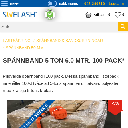
exkl. moms
042-290310
Logga in
P
ri
Meny
KUNDVAGN
ANTAL PRODUKTE
FA
AN
0
0
s
er
vi
LASTSÄKRING
SPÄNNBAND & BANDSURRNINGAR
s
SPÄNNBAND 50 MM
a
s
SPÄNNBAND 5 TON 6,0 MTR, 100-PACK*
Prisvärda spännband i 100 pack. Dessa spännband i storpack
innehåller 100st tvådelad 5-tons spännband i tätvävd polyester
med kraftiga 5-tons krokar.
9
%
FRAKTFRITT INOM SVERIGE