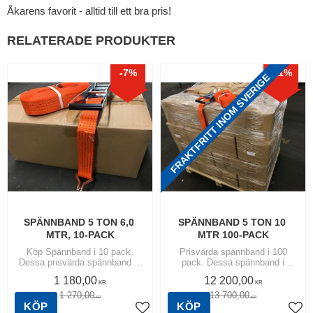
Åkarens favorit - alltid till ett bra pris!
RELATERADE PRODUKTER
7
%
11
%
FRAKTFRITT INOM SVERIGE
SPÄNNBAND 5 TON 6,0 
SPÄNNBAND 5 TON 10 
MTR, 10-PACK
MTR 100-PACK
Köp Spännband i 10 pack.
Prisvärda spännband i 100
Dessa prisvärda spännband är
pack. Dessa spännband i
tvådelad och i tätvävd polyester
storpack innehåller 100st
1 180,00
12 200,00
med kraftiga 5-tons krokar och
tvådelad 5-tons spännband i
KR
KR
spännare. | Spännband 50 mm
tätvävd polyester med kraftiga
1 270,00
13 700,00
KR
KR
5-tons krokar.
KÖP
KÖP