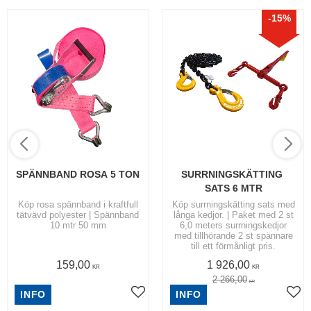
15
%
SPÄNNBAND ROSA 5 TON
SURRNINGSKÄTTING 
SATS 6 MTR
Köp rosa spännband i kraftfull
Köp surrningskätting sats med
tätvävd polyester | Spännband
långa kedjor. | Paket med 2 st
10 mtr 50 mm
6,0 meters surrningskedjor
med tillhörande 2 st spännare
till ett förmånligt pris.
159,00
1 926,00
KR
KR
2 266,00
KR
INFO
INFO