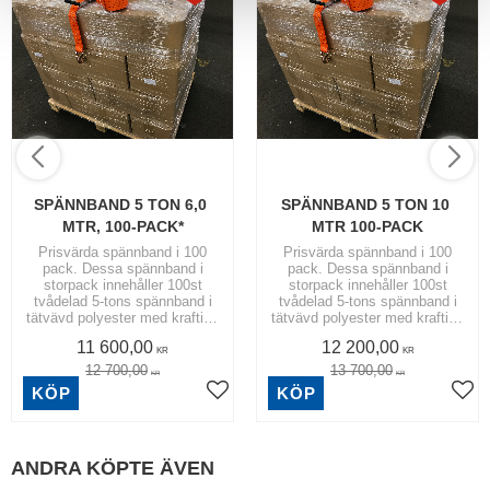
SPÄNNBAND 5 TON 6,0 
SPÄNNBAND 5 TON 10 
MTR, 100-PACK*
MTR 100-PACK
Prisvärda spännband i 100
Prisvärda spännband i 100
pack. Dessa spännband i
pack. Dessa spännband i
storpack innehåller 100st
storpack innehåller 100st
tvådelad 5-tons spännband i
tvådelad 5-tons spännband i
tätvävd polyester med kraftiga
tätvävd polyester med kraftiga
5-tons krokar.
5-tons krokar.
11 600,00
12 200,00
KR
KR
12 700,00
13 700,00
KR
KR
KÖP
KÖP
ANDRA KÖPTE ÄVEN