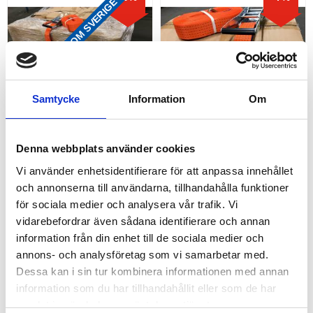
FRAKTFRITT INOM SVERIGE
Samtycke
Information
Om
SPÄNNBAND 5 TON 6,0 
SPÄNNBAND 5 TON 10 
Denna webbplats använder cookies
MTR, 100-PACK*
MTR 10-PACK
Vi använder enhetsidentifierare för att anpassa innehållet
Prisvärda spännband i 100
Prisvärda spännband i 10 pack.
och annonserna till användarna, tillhandahålla funktioner
pack. Dessa spännband i
Dessa spännband i storpack
storpack innehåller 100st
innehåller 10st tvådelad 5-tons
för sociala medier och analysera vår trafik. Vi
11 600,00
1 280,00
tvådelad 5-tons spännband i
spännband i tätvävd polyester
KR
KR
tätvävd polyester med kraftiga
med kraftiga 5-tons krokar.
12 700,00
1 370,00
vidarebefordrar även sådana identifierare och annan
KR
KR
5-tons krokar.
KÖP
KÖP
information från din enhet till de sociala medier och
Lägg till i favoriter
Lägg
annons- och analysföretag som vi samarbetar med.
Dessa kan i sin tur kombinera informationen med annan
17
%
16
%
information som du har tillhandahållit eller som de har
samlat in när du har använt deras tjänster.