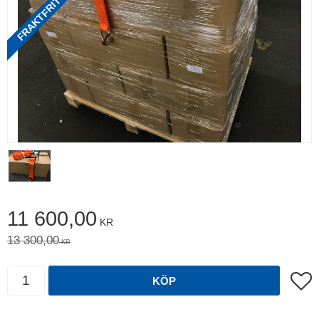
Nedsatt pris:
11 600,00
KR
Ordinarie pris:
13 300,00
KR
Antal
Lägg t
KÖP