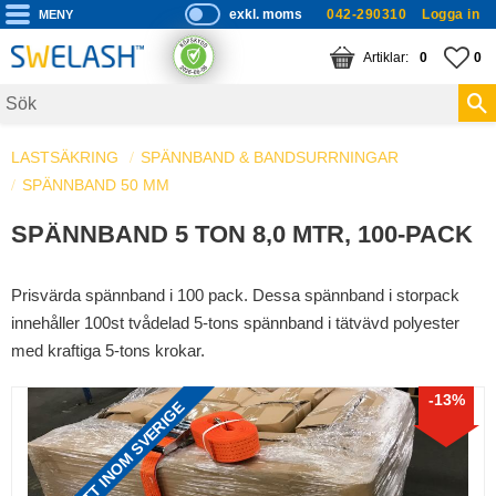
exkl. moms
042-290310
Logga in
P
ri
Meny
KUNDVAGN
ANTAL PRODUKTE
FA
AN
0
0
s
er
vi
LASTSÄKRING
SPÄNNBAND & BANDSURRNINGAR
s
SPÄNNBAND 50 MM
a
s
SPÄNNBAND 5 TON 8,0 MTR, 100-PACK
Prisvärda spännband i 100 pack. Dessa spännband i storpack
innehåller 100st tvådelad 5-tons spännband i tätvävd polyester
med kraftiga 5-tons krokar.
13
%
FRAKTFRITT INOM SVERIGE