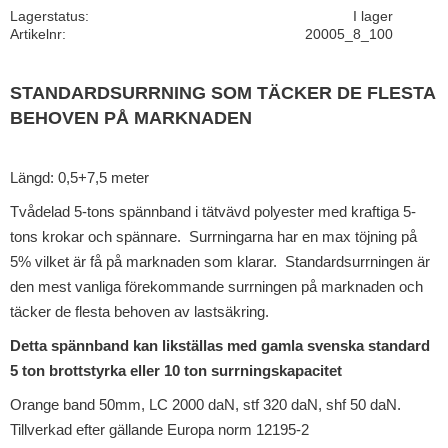
Lagerstatus
I lager
Artikelnr
20005_8_100
STANDARDSURRNING SOM TÄCKER DE FLESTA
BEHOVEN PÅ MARKNADEN
Längd: 0,5+7,5 meter
Tvådelad 5-tons spännband i tätvävd polyester med kraftiga 5-
tons krokar och spännare. Surrningarna har en max töjning på
5% vilket är få på marknaden som klarar. Standardsurrningen är
den mest vanliga förekommande surrningen på marknaden och
täcker de flesta behoven av lastsäkring.
Detta spännband kan likställas med gamla svenska standard
5 ton brottstyrka eller 10 ton surrningskapacitet
Orange band 50mm, LC 2000 daN, stf 320 daN, shf 50 daN.
Tillverkad efter gällande Europa norm 12195-2