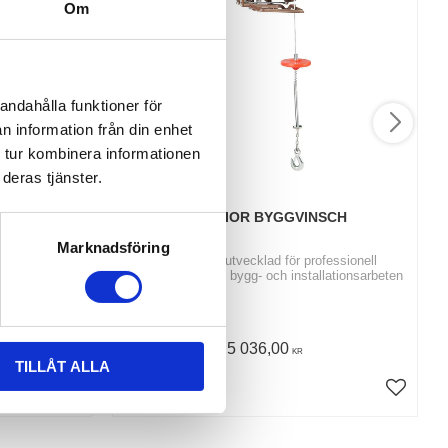
Om
andahålla funktioner för
n information från din enhet
 tur kombinera informationen
deras tjänster.
 4500 
WARRIOR BYGGVINSCH
RMORTEK 
Marknadsföring
|15 mtr - 2,0
Byggvinsch utvecklad för professionell
användning inom bygg- och installationsarbeten
5 036,00
KR
TILLÅT ALLA
INFO