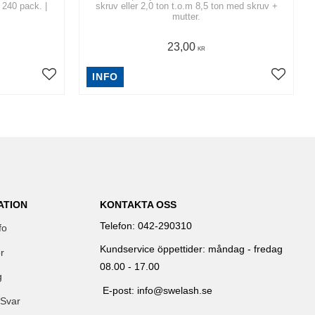
240 pack. |
skruv eller 2,0 ton t.o.m 8,5 ton med skruv +
mutter.
23,00
KR
INFO
ATION
KONTAKTA OSS
Telefon: 042-290310
fo
Kundservice öppettider: måndag - fredag
r
08.00 - 17.00
g
E-post: info@swelash.se
 Svar