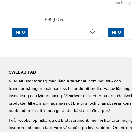
hanterings
999,00
KR
INFO
INFO
SWELASH AB
Vi är ett ungt företag med lång erfarenhet inom industri- och
transportnäringen, och hos oss hittar du ett brett urval av lösning
lastsäkring och lyftutrustning. Vi strävar alltid efter att erbjuda kvali
produkter till ett marknadsmässigt bra pris, och vi analyserar kons
marknaden för att kunna ge er det bästa till bästa pris!
I vår webbshop hittar du ett brett sortiment, men vi har även möjlig
leverera det mesta tack vare våra pålitliga leverantörer. Om ni leta