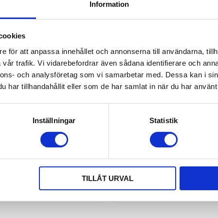
Information
cookies
e för att anpassa innehållet och annonserna till användarna, tillh
vår trafik. Vi vidarebefordrar även sådana identifierare och anna
nnons- och analysföretag som vi samarbetar med. Dessa kan i sin
har tillhandahållit eller som de har samlat in när du har använt 
INCHES NINJA VINSCH, 12V 
WARRIOR WINCHES TITAN
ARMORTEK SYNTET
ELEKTRISK VINSCH, 24V A
Inställningar
Statistik
SYNTET
Winch Ninja Vinsch | Finns med
Warrior Winches Titan Vinsch 24V 
t 0,9 ton, 1,1 ton, 1,5 ton och 2,0
ton
ton
1 795,00
4 595,00
KR
KR
TILLÅT URVAL
KÖP