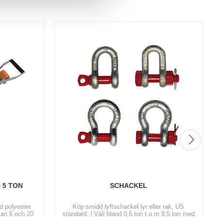
 5 TON
SCHACKEL
d polyester.
Köp smidd lyftschackel lyr eller rak, US
lan 6 och 20
standard. | Välj bland 0,5 ton t.o.m 8,5 ton med