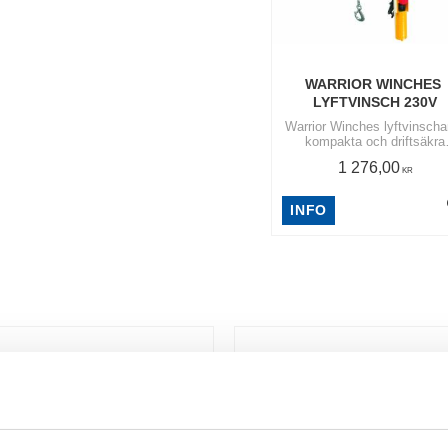
WARRIOR WINCHES 
LYFTVINSCH 230V
Warrior Winches lyftvinscha
kompakta och driftsäkra
enheter utvecklade för lyft-
1 276,00
hanteringsarbeten i verksta
KR
garage eller industri
INFO