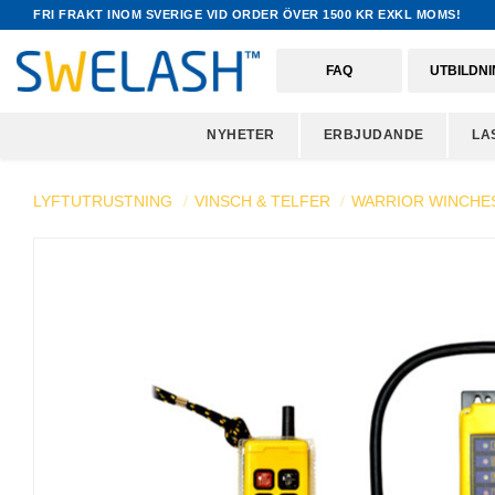
FRI FRAKT INOM SVERIGE VID ORDER ÖVER 1500 KR EXKL MOMS!
FAQ
UTBILDN
NYHETER
ERBJUDANDE
LA
LYFTUTRUSTNING
VINSCH & TELFER
WARRIOR WINCHE