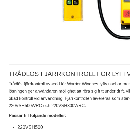
TRÅDLÖS FJÄRRKONTROLL FÖR LYFTV
Trådlös fjärrkontroll avsedd för Warrior Winches lyftvinschar me
lösningen ger användaren möjlighet att röra sig fritt under drift, vi
ökad kontroll vid användning. Fjärrkontrollen levereras som st
220VSH500WRC och 220VSH800WRC.
Passar till följande modeller:
220VSH500