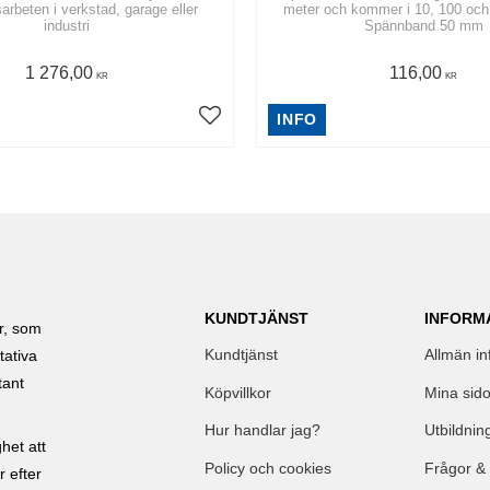
arbeten i verkstad, garage eller
meter och kommer i 10, 100 och 
industri
Spännband 50 mm
1 276,00
116,00
KR
KR
INFO
KUNDTJÄNST
INFORM
ar, som
Kundtjänst
Allmän in
tativa
tant
Köpvillkor
Mina sido
Hur handlar jag?
Utbildnin
het att
Policy och cookies
Frågor &
r efter