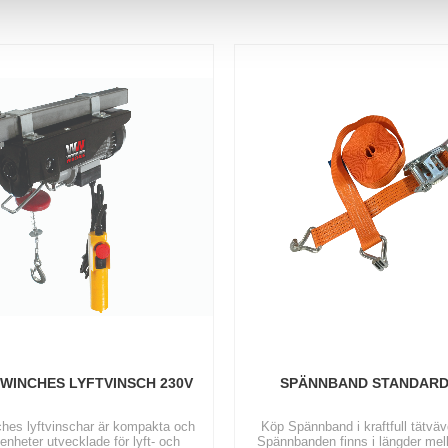
WINCHES LYFTVINSCH 230V
SPÄNNBAND STANDARD
ches lyftvinschar är kompakta och
Köp Spännband i kraftfull tätväv
 enheter utvecklade för lyft- och
Spännbanden finns i längder mel