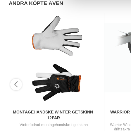
ANDRA KÖPTE ÄVEN
a
l
MONTAGEHANDSKE WINTER GETSKINN 
WARRIOR 
12PAR
Vinterfodrad montagehandske i getskinn
Warrior Win
driftsäkra