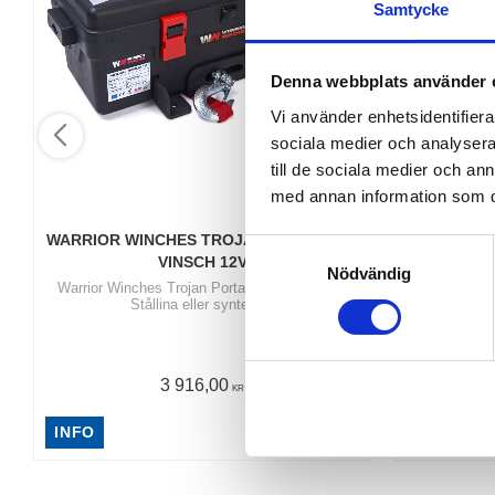
Samtycke
Denna webbplats använder 
Vi använder enhetsidentifierar
sociala medier och analysera 
till de sociala medier och a
med annan information som du 
WARRIOR WINCHES TROJAN PORTABEL 
WARRIOR W
S
VINSCH 12V
Nödvändig
a
​Warrior Winches Trojan Portabel vinsch 12V |
Warrior 
m
Stållina eller syntetlina
dragkapacite
t
y
c
3 916,00
KR
k
e
INFO
INFO
s
v