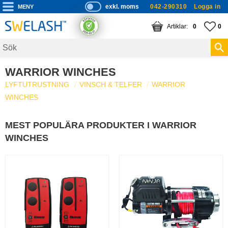
exkl. moms
042-290310
Logga in
P
ri
Meny
KUNDVAGN
ANTAL PRODUKTE
FA
AN
0
0
s
er
vi
WARRIOR WINCHES
s
LYFTUTRUSTNING
VINSCH & TELFER
WARRIOR
a
WINCHES
s
MEST POPULÄRA PRODUKTER I WARRIOR
WINCHES