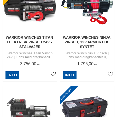
WARRIOR WINCHES TITAN 
WARRIOR WINCHES NINJA 
ELEKTRISK VINSCH 24V - 
VINSCH, 12V ARMORTEK 
STÅLVAJER
SYNTET
Warrior Winches Titan Vinsch
Warrior Winch Ninja Vinsch |
24V | Finns med dragkapacitet
Finns med dragkapacitet 0,9
2,0 ton och 2,7 ton
ton, 1,1 ton, 1,5 ton och 2,0 ton
3 756,00
1 795,00
KR
KR
R
A
K
T
F
R
I
T
N
O
M
S
V
E
R
I
G
INFO
INFO
Lägg till i favoriter
Lägg
F
I
E
T