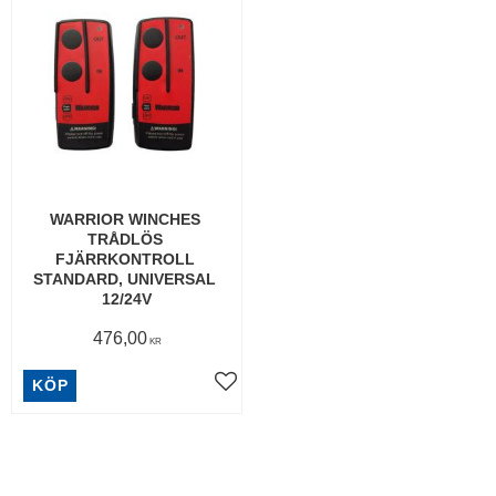
WARRIOR WINCHES 
TRÅDLÖS 
FJÄRRKONTROLL 
STANDARD, UNIVERSAL 
12/24V
476,00
KR
KÖP
Lägg till i favoriter