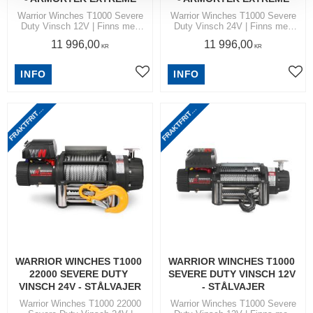
Warrior Winches T1000 Severe
Warrior Winches T1000 Severe
Duty Vinsch 12V | Finns med
Duty Vinsch 24V | Finns med
dragkapacitet 6,5 ton och 9,9
dragkapacitet 6,5 ton och 9,9
11 996,00
11 996,00
ton
ton
KR
KR
R
A
K
T
F
R
I
T
N
O
M
S
V
E
R
I
G
R
A
K
T
F
R
I
T
N
O
M
S
V
E
R
I
G
INFO
INFO
Lägg till i favoriter
Lägg
F
I
E
F
I
E
T
T
WARRIOR WINCHES T1000 
WARRIOR WINCHES T1000 
22000 SEVERE DUTY 
SEVERE DUTY VINSCH 12V 
VINSCH 24V - STÅLVAJER
- STÅLVAJER
Warrior Winches T1000 22000
Warrior Winches T1000 Severe