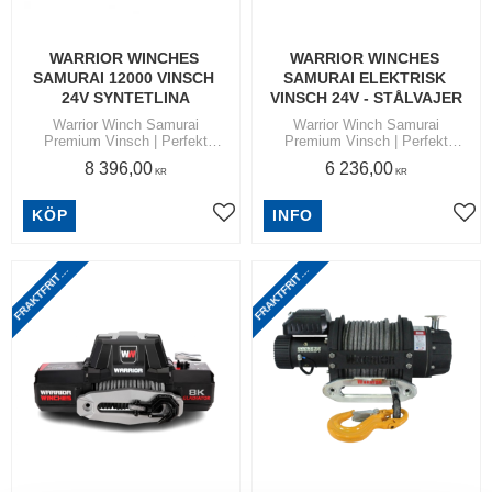
WARRIOR WINCHES 
WARRIOR WINCHES 
SAMURAI 12000 VINSCH 
SAMURAI ELEKTRISK 
24V SYNTETLINA
VINSCH 24V - STÅLVAJER
Warrior Winch Samurai
Warrior Winch Samurai
Premium Vinsch | Perfekt
Premium Vinsch | Perfekt
vinsch för bärgning |
vinsch för bärgning | Finns med
8 396,00
6 236,00
Dragkapacitet 5,4 kg
dragkapacitet 3,6 ton, 5,5 ton
KR
KR
och 6,5 ton
R
A
K
T
F
R
I
T
N
O
M
S
V
E
R
I
G
R
A
K
T
F
R
I
T
N
O
M
S
V
E
R
I
G
KÖP
INFO
Lägg till i favoriter
Lägg
F
I
E
F
I
E
T
T