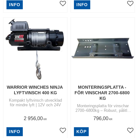
INFO
INFO
Lägg till i favoriter
Lägg
WARRIOR WINCHES NINJA 
MONTERINGSPLATTA - 
LYFTVINSCH 400 KG
FÖR VINSCHAR 2700-6800 
KG
Kompakt lyftvinsch utvecklad
för mindre lyft | 12V och 24V
​Monteringsplatta för vinschar
2700–6800kg – Robust, pålitlig
och redo för tuffa uppdrag
2 956,00
796,00
KR
KR
INFO
KÖP
Lägg till i favoriter
Lägg