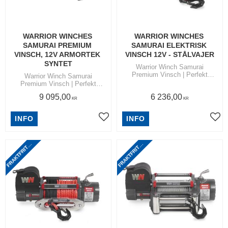
WARRIOR WINCHES 
WARRIOR WINCHES 
SAMURAI PREMIUM 
SAMURAI ELEKTRISK 
VINSCH, 12V ARMORTEK 
VINSCH 12V - STÅLVAJER
SYNTET
Warrior Winch Samurai
Premium Vinsch | Perfekt
Warrior Winch Samurai
vinsch för bärgning | Finns med
Premium Vinsch | Perfekt
dragkapacitet 3,6 ton, 5,5 ton
vinsch för bärgning | Finns med
9 095,00
6 236,00
och 6,5 ton
dragkapacitet 3,6 ton och 5,4
KR
KR
ton
R
A
K
T
F
R
I
T
N
O
M
S
V
E
R
I
G
R
A
K
T
F
R
I
T
N
O
M
S
V
E
R
I
G
INFO
INFO
Lägg till i favoriter
Lägg
F
I
E
F
I
E
T
T