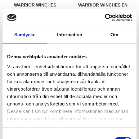
WARRIOR WINCHES 
WARRIOR WINCHES EN 
GLADIATOR, 12V 
8000KG VINSCH, 24V 
ARMORTEK EXTREME
ARMORTEK EXTREME 
SYNTET
Warrior Winch Gladiator |
Perfekt vinsch för bärgning |
Warrior Winch EN 8000kg
Finns med dragkapacitet 3,6
Vinsch | 28 mtr - 8 ton
Samtycke
Information
Om
ton, 4,5 ton och 5,6 ton
11 995,00
22 995,00
KR
KR
R
A
K
T
F
R
I
T
N
O
M
S
V
E
R
I
G
R
A
K
T
F
R
I
T
N
O
M
S
V
E
R
I
G
INFO
KÖP
Denna webbplats använder cookies
Lägg till i favoriter
Lägg
Vi använder enhetsidentifierare för att anpassa innehållet
F
I
E
F
I
E
T
T
och annonserna till användarna, tillhandahålla funktioner
för sociala medier och analysera vår trafik. Vi
vidarebefordrar även sådana identifierare och annan
information från din enhet till de sociala medier och
annons- och analysföretag som vi samarbetar med.
Dessa kan i sin tur kombinera informationen med annan
information som du har tillhandahållit eller som de har
samlat in när du har använt deras tjänster.
S
WARRIOR WINCHES EN 
WARRIOR WINCHES EN 