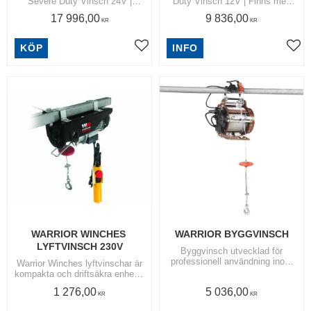
Severe Duty Vinsch 24V |
Duty Vinsch 12V | Finns med
Vajerlängd: 24 mtr | Max
dragkapacitet 6,5 ton och 9,9
17 996,00
9 836,00
belastning: 9,9 ton
ton
KR
KR
KÖP
INFO
Lägg till i favoriter
Lägg
WARRIOR WINCHES 
WARRIOR BYGGVINSCH
LYFTVINSCH 230V
Byggvinsch utvecklad för
professionell användning inom
Warrior Winches lyftvinschar är
bygg- och installationsarbeten
kompakta och driftsäkra enheter
utvecklade för lyft- och
1 276,00
5 036,00
hanteringsarbeten i verkstad,
KR
KR
garage eller industri