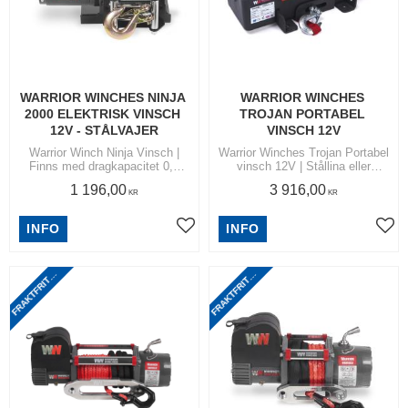
WARRIOR WINCHES NINJA 
WARRIOR WINCHES 
2000 ELEKTRISK VINSCH 
TROJAN PORTABEL 
12V - STÅLVAJER
VINSCH 12V
Warrior Winch Ninja Vinsch |
​Warrior Winches Trojan Portabel
Finns med dragkapacitet 0,9
vinsch 12V | Stållina eller
ton, 1,1 ton, 1,5 ton och 2,0 ton
syntetlina
1 196,00
3 916,00
KR
KR
R
A
K
T
F
R
I
T
N
O
M
S
V
E
R
I
G
R
A
K
T
F
R
I
T
N
O
M
S
V
E
R
I
G
INFO
INFO
Lägg till i favoriter
Lägg
F
I
E
F
I
E
T
T