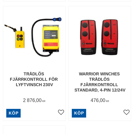
TRÅDLÖS 
WARRIOR WINCHES 
FJÄRRKONTROLL FÖR 
TRÅDLÖS 
LYFTVINSCH 230V
FJÄRRKONTROLL 
STANDARD, 4-PIN 12/24V
2 876,00
476,00
KR
KR
KÖP
KÖP
Lägg till i favoriter
Lägg