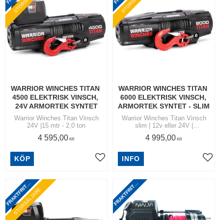
WARRIOR WINCHES TITAN 
WARRIOR WINCHES TITAN 
4500 ELEKTRISK VINSCH, 
6000 ELEKTRISK VINSCH, 
24V ARMORTEK SYNTET
ARMORTEK SYNTET - SLIM
Warrior Winches Titan Vinsch
Warrior Winches Titan Vinsch
24V |15 mtr - 2,0 ton
slim | 12v eller 24V |
Dragkapacitet 2,7 ton
4 595,00
4 995,00
KR
KR
R
A
K
T
F
R
I
T
N
O
M
S
V
E
R
I
G
R
A
K
T
F
R
I
T
N
O
M
S
V
E
R
I
G
KÖP
INFO
Lägg till i favoriter
Lägg
F
I
E
F
I
E
T
T
STORSÄLJARE