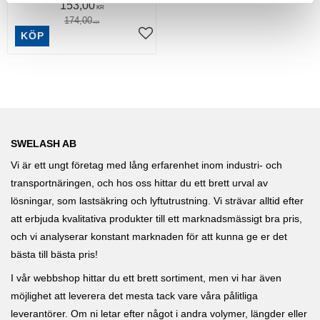
153,00
av olja, fett, tjära, lim,
KR
trycksvärta, kåda, asfalt.
174,00
KR
KÖP
Lägg till i favoriter
SWELASH AB
Vi är ett ungt företag med lång erfarenhet inom industri- och
transportnäringen, och hos oss hittar du ett brett urval av
lösningar, som lastsäkring och lyftutrustning. Vi strävar alltid efter
att erbjuda kvalitativa produkter till ett marknadsmässigt bra pris,
och vi analyserar konstant marknaden för att kunna ge er det
bästa till bästa pris!
I vår webbshop hittar du ett brett sortiment, men vi har även
möjlighet att leverera det mesta tack vare våra pålitliga
leverantörer. Om ni letar efter något i andra volymer, längder eller