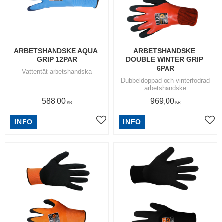
ARBETSHANDSKE AQUA 
ARBETSHANDSKE 
GRIP 12PAR
DOUBLE WINTER GRIP 
6PAR
Vattentät arbetshandska
Dubbeldoppad och vinterfodrad
arbetshandske
588,00
969,00
KR
KR
INFO
INFO
Lägg till i favoriter
Lägg