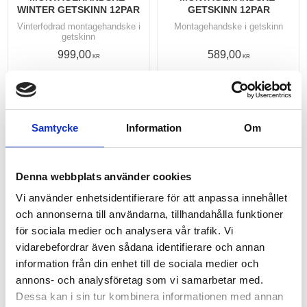
WINTER GETSKINN 12PAR
GETSKINN 12PAR
Vinterfodrad montagehandske i
Montagehandske i getskinn
getskinn
999,00
589,00
KR
KR
INFO
INFO
Lägg till i favoriter
Lägg
11
%
Samtycke
Information
Om
Denna webbplats använder cookies
Vi använder enhetsidentifierare för att anpassa innehållet
och annonserna till användarna, tillhandahålla funktioner
för sociala medier och analysera vår trafik. Vi
vidarebefordrar även sådana identifierare och annan
information från din enhet till de sociala medier och
MULTIPURPOSE HEAVY 
SCRUBBING CREAM 3 
annons- och analysföretag som vi samarbetar med.
DUTY WIPES/ 
LITER 
RENGÖRINGS SERVETTER 
HANDRENGÖRINGSMEDEL 
Dessa kan i sin tur kombinera informationen med annan
50 ST
MED,,,