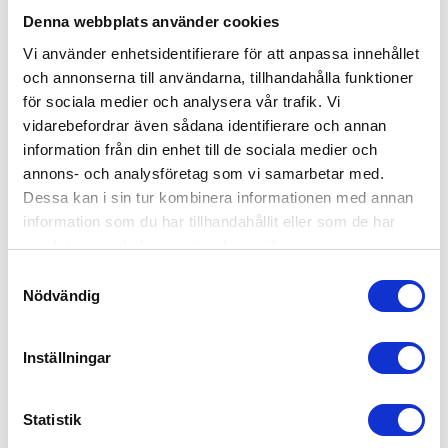
Denna webbplats använder cookies
Vi använder enhetsidentifierare för att anpassa innehållet
och annonserna till användarna, tillhandahålla funktioner
för sociala medier och analysera vår trafik. Vi
vidarebefordrar även sådana identifierare och annan
information från din enhet till de sociala medier och
annons- och analysföretag som vi samarbetar med.
Dessa kan i sin tur kombinera informationen med annan
PEJO RESERVDELSSATS 
PEJO RESERVDELSSATS 
information som du har tillhandahållit eller som de har
C-KROK
U-KROK
samlat in när du har använt deras tjänster.
222,00
220,00
S
KR
KR
Nödvändig
a
INFO
INFO
Lägg till i favoriter
Lägg
m
t
Inställningar
y
c
k
Statistik
e