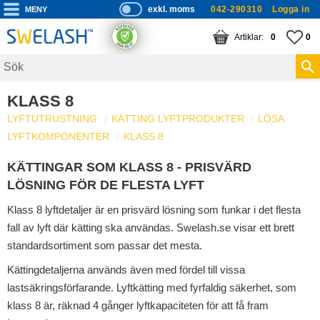
exkl. moms
042-290310
Logga in
P
ri
Meny
KUNDVAGN
ANTAL PRODUKTE
FA
AN
0
0
s
er
vi
KLASS 8
s
LYFTUTRUSTNING
KÄTTING LYFTPRODUKTER
LÖSA
a
LYFTKOMPONENTER
KLASS 8
s
KÄTTINGAR SOM KLASS 8 - PRISVÄRD
LÖSNING FÖR DE FLESTA LYFT
Klass 8 lyftdetaljer är en prisvärd lösning som funkar i det flesta
fall av lyft där kätting ska användas. Swelash.se visar ett brett
standardsortiment som passar det mesta.
Kättingdetaljerna används även med fördel till vissa
lastsäkringsförfarande. Lyftkätting med fyrfaldig säkerhet, som
klass 8 är, räknad 4 gånger lyftkapaciteten för att få fram