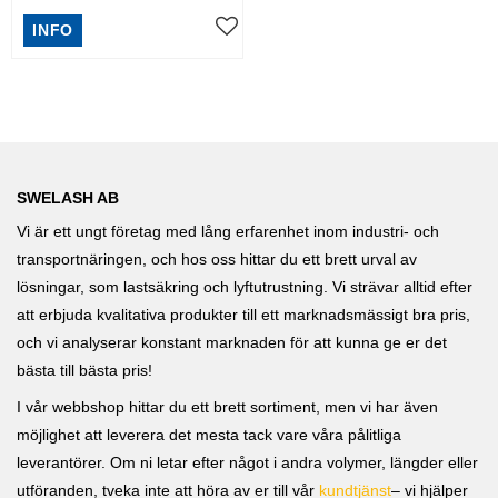
Lyftkomponenter & Reservdelar
INFO
Lägg till i favoriter
SWELASH AB
Vi är ett ungt företag med lång erfarenhet inom industri- och
transportnäringen, och hos oss hittar du ett brett urval av
lösningar, som lastsäkring och lyftutrustning. Vi strävar alltid efter
att erbjuda kvalitativa produkter till ett marknadsmässigt bra pris,
och vi analyserar konstant marknaden för att kunna ge er det
bästa till bästa pris!
I vår webbshop hittar du ett brett sortiment, men vi har även
möjlighet att leverera det mesta tack vare våra pålitliga
leverantörer. Om ni letar efter något i andra volymer, längder eller
utföranden, tveka inte att höra av er till vår
kundtjänst
– vi hjälper