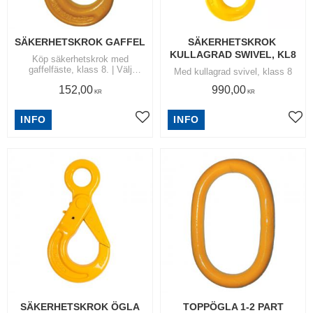
SÄKERHETSKROK GAFFEL
SÄKERHETSKROK 
KULLAGRAD SWIVEL, KL8
Köp säkerhetskrok med
gaffelfäste, klass 8. | Välj
Med kullagrad svivel, klass 8
mellan storlekarna 6, 7/8, 10, 13
152,00
990,00
och 16 mm. | För produktens
KR
KR
maximala arbetslast se WLL
nedan.
INFO
INFO
Lägg till i favoriter
Lägg
SÄKERHETSKROK ÖGLA
TOPPÖGLA 1-2 PART