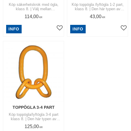
Köp säkerhetskrok med ögla,
Köp toppögla /lyftögla 1-2 part,
klass 8. | Välj mellan
klass 8. | Den här typen av
storlekarna 6, 7/8, 10, 13 och
öglor används i toppen på
114,00
43,00
16 mm. | För produktens
lyftlängor till 1-2 part |
KR
KR
maximala arbetslast se WLL
Lyftkomponenter & Reservdelar
nedan.
INFO
INFO
Lägg till i favoriter
Lägg
TOPPÖGLA 3-4 PART
Köp toppögla/lyftögla 3-4 part
klass 8. | Den här typen av
öglor används i toppen på
125,00
lyftlängor till 1-2 part |
KR