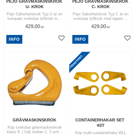
PEJO GRÄVMASKINSKROK 
PEJO GRÄVMASKINSKROK 
U- KROK
C- KROK
Pejo Säkerhetskrok Typ U är en
Pejo Säkerhetskrok Typ C är en
kompakt svetsbar lyftkrok med
svetsbar lyftkrok med öppen C-
U-form som ger djup
form för snabb och flexibel i-
429,00
429,00
lastplacering och mycket hög
och urkoppling
KR
KR
stabilitet
R
A
K
T
F
R
I
T
N
O
M
S
V
E
R
I
G
INFO
INFO
Lägg till i favoriter
Lägg
F
I
E
T
GRÄVMASKINSKROK
CONTAINERHAKAR SET 
4ST
Köp svetsbar grävmaskinskrok
klass 8. | Välj mellan 2, 3 och 5
Köp multi-containerhake WLL