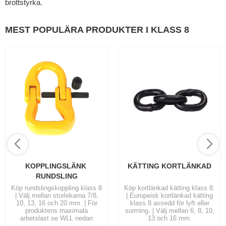
brottstyrka.
MEST POPULÄRA PRODUKTER I KLASS 8
KOPPLINGSLÄNK 
KÄTTING KORTLÄNKAD
RUNDSLING
Köp rundslingskoppling klass 8
Köp kortlänkad kätting klass 8.
| Välj mellan storlekarna 7/8,
| Europeisk kortlänkad kätting
10, 13, 16 och 20 mm. | För
klass 8 avsedd för lyft eller
produktens maximala
surrning. | Välj mellan 6, 8, 10,
arbetslast se WLL nedan
13 och 16 mm.