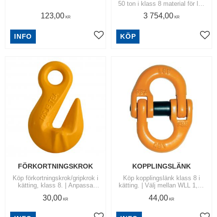
ton i listan under "Storlek"
50 ton i klass 8 material för lyft
av standardcontainer i antingen
123,00
3 754,00
nedre eller övre hörnen. |
KR
KR
Levereras i set om 4 st.
INFO
KÖP
Lägg till i favoriter
Lägg
FÖRKORTNINGSKROK
KOPPLINGSLÄNK
Köp förkortningskrok/gripkrok i
Köp kopplingslänk klass 8 i
kätting, klass 8. | Anpassa
kätting. | Välj mellan WLL 1,12
lyftbenets längd till
ton - 2,0 ton - 3,15 ton -5,3 ton
30,00
44,00
lyftuppgiften. | Välj mellan
och 8,0 ton. |
KR
KR
storlekarna: 6, 7/8, 10, 13 och
Lyftutrustning/Kättingkomponen
16 mm.
ter.