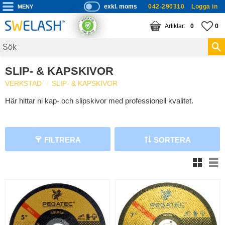
exkl. moms
042-290310
Logga in
P
ri
Meny
KUNDVAGN
ANTAL PRODUKTE
FA
AN
0
0
s
er
vi
SLIP- & KAPSKIVOR
s
VERKSTAD
SLIP- & KAPSKIVOR
a
s
Här hittar ni kap- och slipskivor med professionell kvalitet.
FILTRERA
SORTERA
V