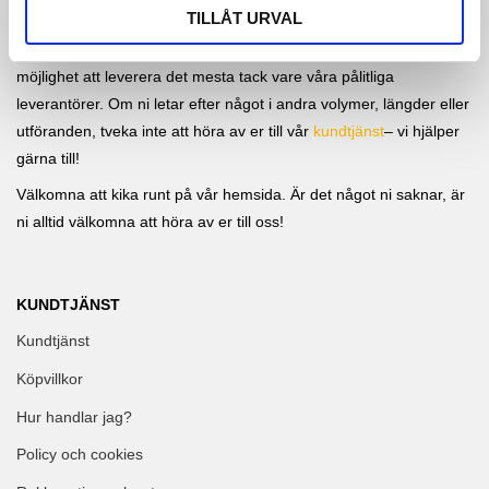
bästa till bästa pris!
TILLÅT URVAL
I vår webbshop hittar du ett brett sortiment, men vi har även
möjlighet att leverera det mesta tack vare våra pålitliga
leverantörer. Om ni letar efter något i andra volymer, längder eller
utföranden, tveka inte att höra av er till vår
kundtjänst
– vi hjälper
gärna till!
Välkomna att kika runt på vår hemsida. Är det något ni saknar, är
ni alltid välkomna att höra av er till oss!
KUNDTJÄNST
Kundtjänst
Köpvillkor
Hur handlar jag?
Policy och cookies