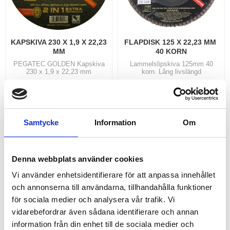
KAPSKIVA 230 X 1,9 X 22,23 
FLAPDISK 125 X 22,23 MM 
MM
40 KORN
PEGATEC GOLDEN Kapskiva
Lammelslipskiva 125mm 40
230 x 1,9 x 22,23 mm
korn. Lång livslängd
30,00
40,00
KR
KR
INFO
INFO
Lägg till i favoriter
Lägg
Samtycke
Information
Om
17
%
Denna webbplats använder cookies
Vi använder enhetsidentifierare för att anpassa innehållet
och annonserna till användarna, tillhandahålla funktioner
för sociala medier och analysera vår trafik. Vi
vidarebefordrar även sådana identifierare och annan
information från din enhet till de sociala medier och