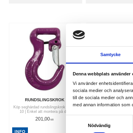
42
917
Finns i lager
3
Samtycke
Denna webbplats använder 
Vi använder enhetsidentifierar
sociala medier och analysera 
till de sociala medier och a
RUNDSLINGSKROK
SKYDDSMANSC
med annan information som du 
Köp seghärdad rundslingskrok klass
Köp kraftig skyddsman
10 | Enkel att montera på ditt
rundsling, bandstroppar,
rundsling istället för schackel eller
spännband | Tillverkad
S
201,00
124,00
kopplingslänk. | Välj mellan 1, 2, 3
polyesterväv med kardb
KR
KR
och 5 ton
Nödvändig
a
INFO
INFO
m