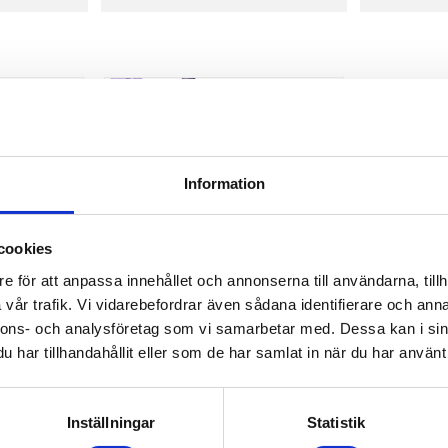
45 mm
1
60 mm
1
Smal
1
85 mm
1
100 mm
1
Visa fler
Information
cookies
e för att anpassa innehållet och annonserna till användarna, tillh
vår trafik. Vi vidarebefordrar även sådana identifierare och anna
nnons- och analysföretag som vi samarbetar med. Dessa kan i sin
HETT
SLITSKYDD PVC
har tillhandahållit eller som de har samlat in när du har använt 
schett för
Slitskydd för rundsling och
 bandsling &
bandstropp | Skyddar mot slitage,
 av kraftig
åldrande och nötning
42,00
orrfäste |
KR
Inställningar
Statistik
INFO