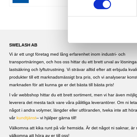
Lägg till i favoriter
t
y
c
k
e
s
SWELASH AB
v
Vi är ett ungt företag med lång erfarenhet inom industri- och
a
transportnäringen, och hos oss hittar du ett brett urval av lösning
l
lastsäkring och lyftutrustning. Vi strävar alltid efter att erbjuda kvali
produkter till ett marknadsmässigt bra pris, och vi analyserar kons
marknaden för att kunna ge er det bästa till bästa pris!
I vår webbshop hittar du ett brett sortiment, men vi har även möjlig
leverera det mesta tack vare våra pålitliga leverantörer. Om ni leta
något i andra volymer, längder eller utföranden, tveka inte att höra 
vår
kundtjänst
– vi hjälper gärna till!
Välkomna att kika runt på vår hemsida. Är det något ni saknar, är ni
välkomna att höra av er till oss!