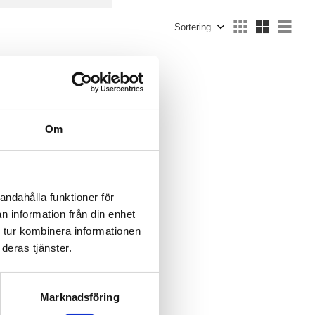
Bred
1
Välj sortering
Välj
Om
andahålla funktioner för
n information från din enhet
 tur kombinera informationen
deras tjänster.
Marknadsföring