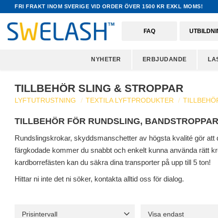
FRI FRAKT INOM SVERIGE VID ORDER ÖVER 1500 KR EXKL MOMS!
FAQ
UTBILDN
NYHETER
ERBJUDANDE
LA
TILLBEHÖR SLING & STROPPAR
LYFTUTRUSTNING
TEXTILA LYFTPRODUKTER
TILLBEHÖ
TILLBEHÖR FÖR RUNDSLING, BANDSTROPPAR
Rundslingskrokar, skyddsmanschetter av högsta kvalité gör att
färgkodade kommer du snabbt och enkelt kunna använda rätt kroka
kardborrefästen kan du säkra dina transporter på upp till 5 ton!
Hittar ni inte det ni söker, kontakta alltid oss för dialog.
Prisintervall
Visa endast