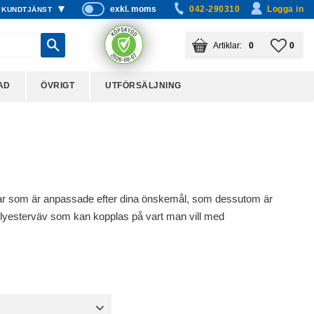
exkl. moms
042-290310
Logga in
KUNDTJÄNST
P
ri
KUNDVAGN
ANTAL PRODUKTER:
FAVO
ANTA
0
0
s
er
vi
AD
ÖVRIGT
UTFÖRSÄLJNING
s
a
s
okar som är anpassade efter dina önskemål, som dessutom är
polyesterväv som kan kopplas på vart man vill med