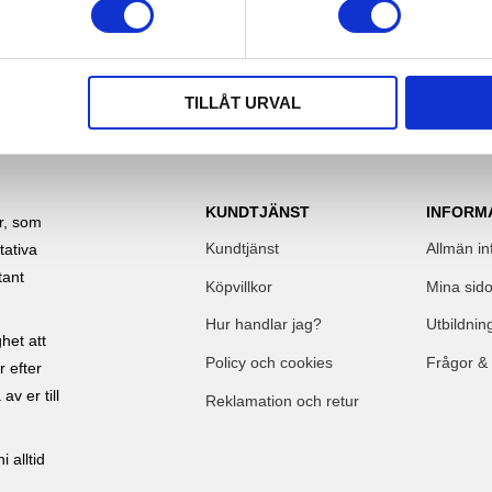
Lägg till i favoriter
Lägg till i favoriter
TILLÅT URVAL
KUNDTJÄNST
INFORM
ar, som
Kundtjänst
Allmän in
tativa
tant
Köpvillkor
Mina sido
Hur handlar jag?
Utbildnin
het att
Policy och cookies
Frågor &
r efter
av er till
Reklamation och retur
 alltid