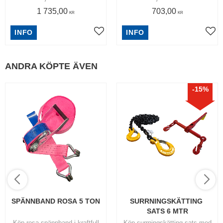
1 735,00
703,00
KR
KR
INFO
INFO
ANDRA KÖPTE ÄVEN
15
%
SPÄNNBAND ROSA 5 TON
SURRNINGSKÄTTING 
SATS 6 MTR
Köp rosa spännband i kraftfull
Köp surrningskätting sats med