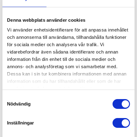
tillverkad av seghärdade detaljer
tillverkad av seghärdade detaljer
KR
KR
i Klass 8.
i Klass 8.
INFO
INFO
Lägg till i favoriter
Lägg
Denna webbplats använder cookies
Vi använder enhetsidentifierare för att anpassa innehållet
FRAKTFRITT INOM SVERIGE
och annonserna till användarna, tillhandahålla funktioner
för sociala medier och analysera vår trafik. Vi
vidarebefordrar även sådana identifierare och annan
information från din enhet till de sociala medier och
annons- och analysföretag som vi samarbetar med.
Dessa kan i sin tur kombinera informationen med annan
information som du har tillhandahållit eller som de har
samlat in när du har använt deras tjänster.
LYFTKÄTTING KLASS 12 2-
S
PART SP+FK
Nödvändig
a
Köp lyftkätting klass 12, 2-part
med spärrkrokar och
m
förkortning. | Välj mellan
t
3 831,00
storlekarna 8, 10, och 13mm |
KR
Inställningar
Standardlängd 2,0, 3,0 och 4,0
y
meter.
INFO
c
Lägg till i favoriter