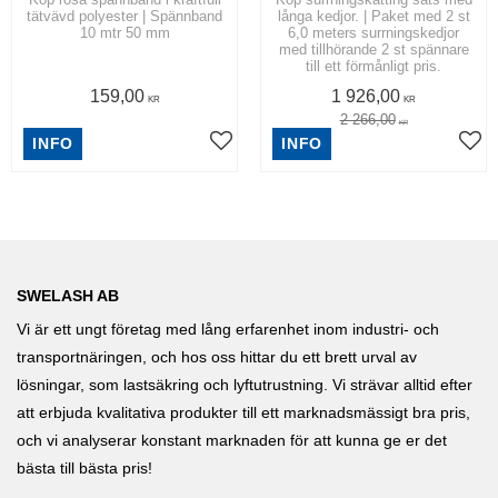
tätvävd polyester | Spännband
långa kedjor. | Paket med 2 st
10 mtr 50 mm
6,0 meters surrningskedjor
med tillhörande 2 st spännare
till ett förmånligt pris.
159,00
1 926,00
KR
KR
2 266,00
KR
INFO
INFO
SWELASH AB
Vi är ett ungt företag med lång erfarenhet inom industri- och
transportnäringen, och hos oss hittar du ett brett urval av
lösningar, som lastsäkring och lyftutrustning. Vi strävar alltid efter
att erbjuda kvalitativa produkter till ett marknadsmässigt bra pris,
och vi analyserar konstant marknaden för att kunna ge er det
bästa till bästa pris!