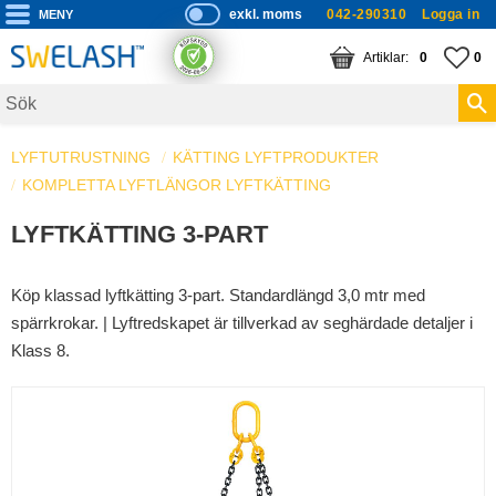
exkl. moms
042-290310
Logga in
P
ri
Meny
KUNDVAGN
ANTAL PRODUKTE
FA
AN
0
0
s
er
vi
LYFTUTRUSTNING
KÄTTING LYFTPRODUKTER
s
KOMPLETTA LYFTLÄNGOR LYFTKÄTTING
a
s
LYFTKÄTTING 3-PART
Köp klassad lyftkätting 3-part. Standardlängd 3,0 mtr med
spärrkrokar. | Lyftredskapet är tillverkad av seghärdade detaljer i
Klass 8.