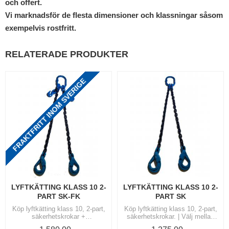
och offert.
Vi marknadsför de flesta dimensioner och klassningar såsom
exempelvis rostfritt.
RELATERADE PRODUKTER
FRAKTFRITT INOM SVERIGE
LYFTKÄTTING KLASS 10 2-
LYFTKÄTTING KLASS 10 2-
PART SK-FK
PART SK
Köp lyftkätting klass 10, 2-part,
Köp lyftkätting klass 10, 2-part,
säkerhetskrokar +
säkerhetskrokar. | Välj mellan
förkortningskrokar |
Storlekarna: 6, 8, 10, 13, och 16