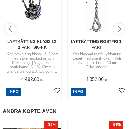
LYFTKÄTTING KLASS 12 
LYFTKÄTTING ROSTFRI 1-
2-PART SK+FK
PART
Köp lyftkätting klass 12, 2-part
Köp klassad rostfri lyftkätting
med säkerhetskrokar och
1-part med spärrkrokar. | Välj
förkortning. | Välj mellan
mellan 6mm, 8mm, 10mm. |
storlekarna: 8, 10, 13mm. |
Olika längder.
Standardlängd 2,0, 3,0 och 4,0
meter.
4 492,00
4 352,00
KR
KR
INFO
INFO
ANDRA KÖPTE ÄVEN
13
%
34
%