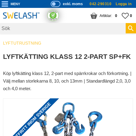
exkl. moms
042-290310
Logga in
P
ri
Meny
KUNDVAGN
ANTAL PRODUKTE
FA
AN
0
0
s
er
vi
LYFTUTRUSTNING
s
a
LYFTKÄTTING KLASS 12 2-PART SP+FK
s
Köp lyftkätting klass 12, 2-part med spärrkrokar och förkortning. |
Välj mellan storlekarna 8, 10, och 13mm | Standardlängd 2,0, 3,0
och 4,0 meter.
FRAKTFRITT INOM SVERIGE