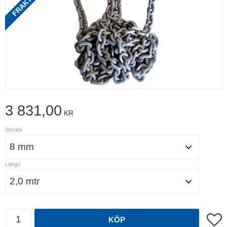
3 831,00
KR
Storlek
Längd
Antal
Lägg t
KÖP