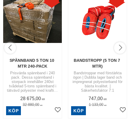
SPÄNNBAND 5 TON 10 
BANDSTROPP (5 TON 7 
MTR 240-PACK
MTR)
Prisvärda spännband i 240
Bandstroppar med förstärkta
pack. Dessa spännband i
ögon | Dubbla lager band och
storpack innehåller 240st
impregnerat polyesterband för
tvådelad 5-tons spännband i
bästa kvalitet. |
tätvävd polyester med kraftiga
Säkerhetsfaktor 7:1
5-tons krokar.
28 675,00
747,00
KR
KR
32 880,00
1 133,00
KR
KR
KÖP
KÖP