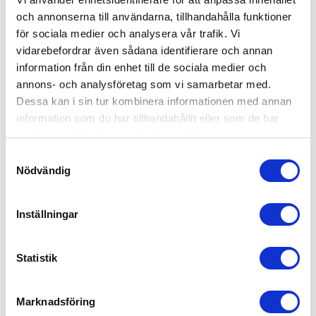
FRAKTFRITT INOM SVERIGE
och annonserna till användarna, tillhandahålla funktioner
för sociala medier och analysera vår trafik. Vi
vidarebefordrar även sådana identifierare och annan
information från din enhet till de sociala medier och
annons- och analysföretag som vi samarbetar med.
Dessa kan i sin tur kombinera informationen med annan
information som du har tillhandahållit eller som de har
LYFTKÄTTING 3-PART
LYFTKÄTTING 4-PART
samlat in när du har använt deras tjänster.
Köp klassad lyftkätting 3-part.
Köp klassad lyftkätting 4-part.
S
Standardlängd 3,0 mtr med
Standardlängd 3,0 mtr med
spärrkrokar. | Lyftredskapet är
spärrkrokar. Lyftredskapet är
Nödvändig
a
1 356,00
1 735,00
tillverkad av seghärdade detaljer
tillverkad av seghärdade detaljer
KR
KR
m
i Klass 8.
i Klass 8.
t
INFO
INFO
Lägg till i favoriter
Lägg
Inställningar
y
c
FRAKTFRITT INOM SVERIGE
k
Statistik
e
s
Marknadsföring
v