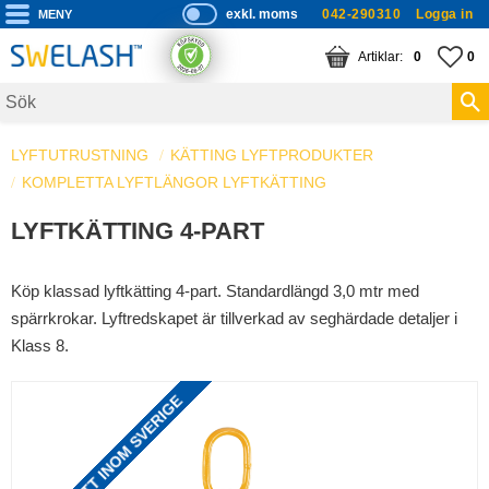
exkl. moms
042-290310
Logga in
P
ri
Meny
KUNDVAGN
ANTAL PRODUKTE
FA
AN
0
0
s
er
vi
LYFTUTRUSTNING
KÄTTING LYFTPRODUKTER
s
KOMPLETTA LYFTLÄNGOR LYFTKÄTTING
a
s
LYFTKÄTTING 4-PART
Köp klassad lyftkätting 4-part. Standardlängd 3,0 mtr med
spärrkrokar. Lyftredskapet är tillverkad av seghärdade detaljer i
Klass 8.
FRAKTFRITT INOM SVERIGE