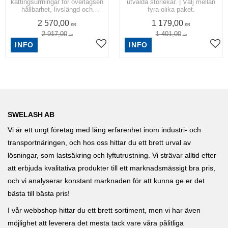
kättingsurrningar för överlägsen
utvalda storlekar. | Välj mellan
hållbarhet, livslängd och
fyra olika paket.
styrka.
2 570,00
1 179,00
KR
KR
2 917,00
1 401,00
KR
KR
INFO
INFO
SWELASH AB
Vi är ett ungt företag med lång erfarenhet inom industri- och
transportnäringen, och hos oss hittar du ett brett urval av
lösningar, som lastsäkring och lyftutrustning. Vi strävar alltid efter
att erbjuda kvalitativa produkter till ett marknadsmässigt bra pris,
och vi analyserar konstant marknaden för att kunna ge er det
bästa till bästa pris!
I vår webbshop hittar du ett brett sortiment, men vi har även
möjlighet att leverera det mesta tack vare våra pålitliga