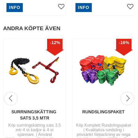
INFO
INFO
ANDRA KÖPTE ÄVEN
12
%
16
%
SURRNINGSKÄTTING 
RUNDSLINGSPAKET
SATS 3,5 MTR
Köp surrningskätting sats 3,5
Köp Komplett Rundslingspaket
mtr 4 st kedjor & 4 st
| Kvalitativa rundsling i
spännare. | Använd
prissänkt förpackning av noga