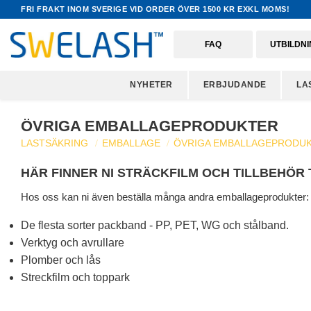
FRI FRAKT INOM SVERIGE VID ORDER ÖVER 1500 KR EXKL MOMS!
FAQ
UTBILDN
NYHETER
ERBJUDANDE
LA
ÖVRIGA EMBALLAGEPRODUKTER
LASTSÄKRING
EMBALLAGE
ÖVRIGA EMBALLAGEPRODU
HÄR FINNER NI STRÄCKFILM OCH TILLBEHÖR
Hos oss kan ni även beställa många andra emballageprodukter:
De flesta sorter packband - PP, PET, WG och stålband.
Verktyg och avrullare
Plomber och lås
Streckfilm och toppark