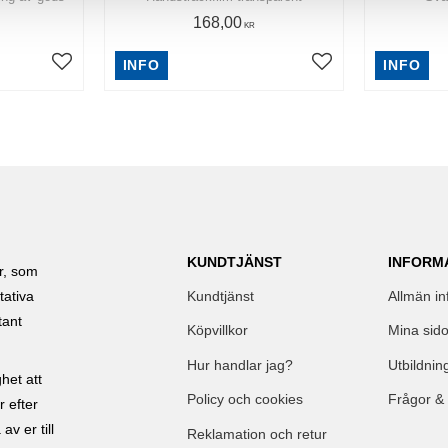
168,00
KR
INFO
INFO
Lägg till i favoriter
Lägg till i favoriter
KUNDTJÄNST
INFORM
ar, som
Kundtjänst
Allmän in
tativa
tant
Köpvillkor
Mina sido
Hur handlar jag?
Utbildnin
het att
Policy och cookies
Frågor &
r efter
av er till
Reklamation och retur