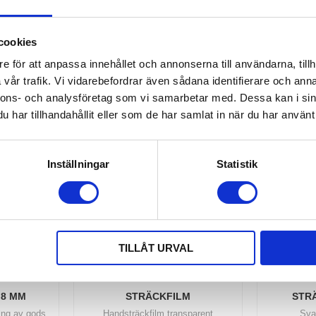
O
r
För handsträckfilm
Batteridri
PP
cookies
595,00
KR
e för att anpassa innehållet och annonserna till användarna, tillh
vår trafik. Vi vidarebefordrar även sådana identifierare och anna
KÖP
KÖP
Lägg till i favoriter
Lägg till i favoriter
nnons- och analysföretag som vi samarbetar med. Dessa kan i sin
har tillhandahållit eller som de har samlat in när du har använt 
Inställningar
Statistik
TILLÅT URVAL
,8 MM
STRÄCKFILM
STR
ing av gods
Handsträckfilm transparent
Sva