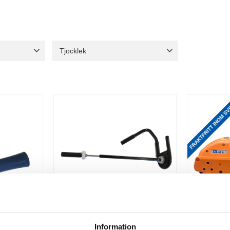
Tjocklek
20 my
2
23 my
2
17 my
1
FRAKTFRITT INOM S
Information
RÄCKFILM
AVRULLARE STRÄCKFILM
BANDNIN