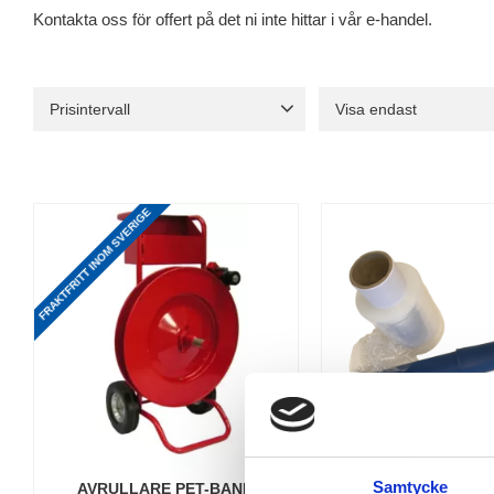
Kontakta oss för offert på det ni inte hittar i vår e-handel.
Prisintervall
Visa endast
32
22 980
Finns i lager
6
FRAKTFRITT INOM SVERIGE
Samtycke
AVRULLARE PET-BAND
AVRULLARE MINIST