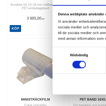
Avrullare för 13–19 mm stålband och
För minirulla
PET-emballageband
Denna webbplats använder 
3 995,00
32,00
KR
KR
Vi använder enhetsidentifierar
sociala medier och analysera 
KÖP
KÖP
Lägg till i favoriter
till de sociala medier och a
med annan information som du 
S
Nödvändig
a
m
t
y
c
k
e
s
MINISTRÄCKFILM
PET BAND 16X0
v
Enkel sträckfilm
För bandning och buntn