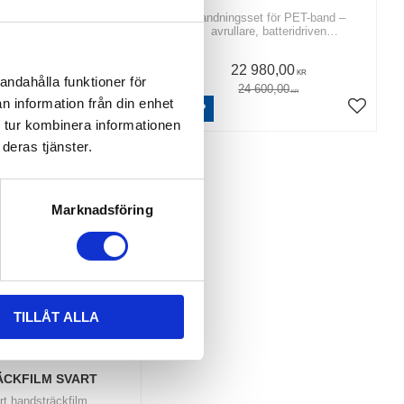
CH PET BAND
Bandningsset för PET-band –
avrullare, batteridriven
ven bandningsmaskin för
bandningsmaskin och PET-band 16
 och PET band
mm
19 956,00
22 980,00
KR
KR
andahålla funktioner för
24 600,00
KR
n information från din enhet
KÖP
Lägg till i favoriter
Lägg til
 tur kombinera informationen
deras tjänster.
Marknadsföring
TILLÅT ALLA
ÄCKFILM SVART
rt handsträckfilm