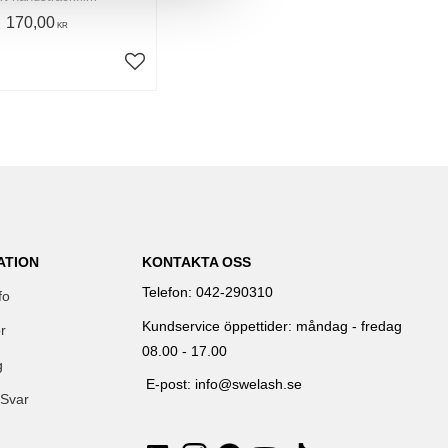
170,00
KR
Lägg till i favoriter
ATION
KONTAKTA OSS
Telefon: 042-290310
fo
Kundservice öppettider: måndag - fredag
r
08.00 - 17.00
g
E-post: info@swelash.se
 Svar